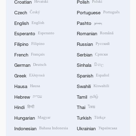
Hrvatski
Polski
Croatian
Polish
Český
Português
Czech
Portuguese
English
پښتو
English
Pashto
Esperanto
Română
Esperanto
Romanian
Filipino
Русский
Filipino
Russian
Français
Српски
French
Serbian
Deutsch
සිංහල
German
Sinhala
Ελληνικά
Español
Greek
Spanish
Hausa
Kiswahili
Hausa
Swahili
עברית
தமிழ்
Hebrew
Tamil
हिन्दी
ไทย
Hindi
Thai
Magyar
Türkçe
Hungarian
Turkish
Bahasa Indonesia
Українська
Indonesian
Ukrainian