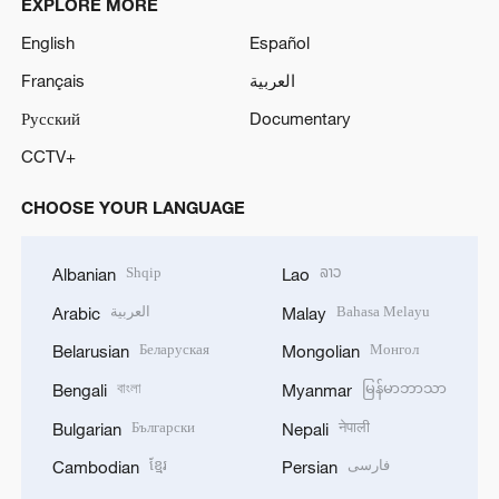
EXPLORE MORE
English
Español
Français
العربية
Русский
Documentary
CCTV+
CHOOSE YOUR LANGUAGE
Shqip
ລາວ
Albanian
Lao
العربية
Bahasa Melayu
Arabic
Malay
Беларуская
Монгол
Belarusian
Mongolian
বাংলা
မြန်မာဘာသာ
Bengali
Myanmar
Български
नेपाली
Bulgarian
Nepali
ខ្មែរ
فارسی
Cambodian
Persian