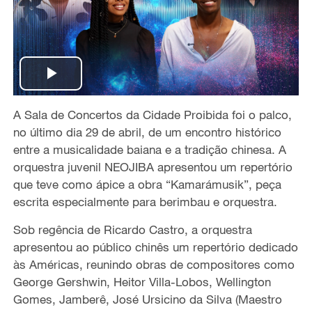
P
A Sala de Concertos da Cidade Proibida foi o palco,
l
no último dia 29 de abril, de um encontro histórico
a
entre a musicalidade baiana e a tradição chinesa. A
orquestra juvenil NEOJIBA apresentou um repertório
y
que teve como ápice a obra “Kamarámusik”, peça
escrita especialmente para berimbau e orquestra.
V
Sob regência de Ricardo Castro, a orquestra
i
apresentou ao público chinês um repertório dedicado
às Américas, reunindo obras de compositores como
d
George Gershwin, Heitor Villa-Lobos, Wellington
Gomes, Jamberê, José Ursicino da Silva (Maestro
e