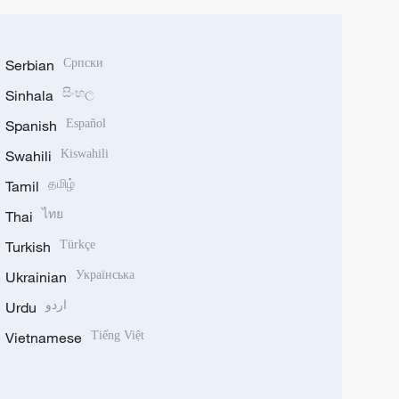
Serbian
Српски
Sinhala
සිංහල
Spanish
Español
Swahili
Kiswahili
Tamil
தமிழ்
Thai
ไทย
Turkish
Türkçe
Ukrainian
Українська
Urdu
اردو
Vietnamese
Tiếng Việt