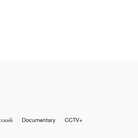
сский
Documentary
CCTV+