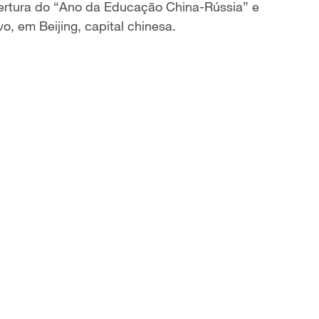
ertura do
“
Ano d
a
Educa
çã
o China-R
ú
ssia
”
e
vo, em Beijing,
capital chinesa.