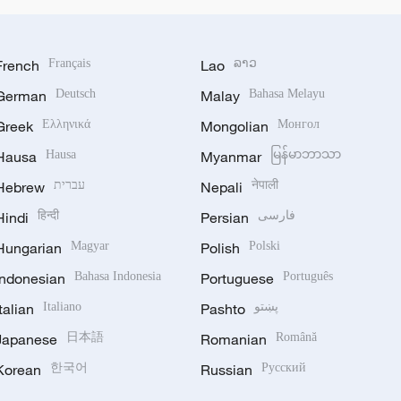
French
Français
Lao
ລາວ
German
Deutsch
Malay
Bahasa Melayu
Greek
Ελληνικά
Mongolian
Монгол
Hausa
Hausa
Myanmar
မြန်မာဘာသာ
Hebrew
עברית
Nepali
नेपाली
Hindi
हिन्दी
Persian
فارسی
Hungarian
Magyar
Polish
Polski
Indonesian
Bahasa Indonesia
Portuguese
Português
Italian
Italiano
Pashto
پښتو
Japanese
日本語
Romanian
Română
Korean
한국어
Russian
Русский