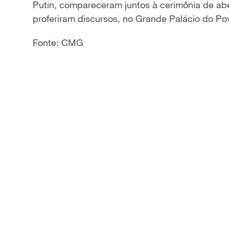
Putin, compareceram juntos
à
cerim
ô
nia de ab
proferiram discursos, no Grande Pal
á
cio do Po
Fonte: CMG