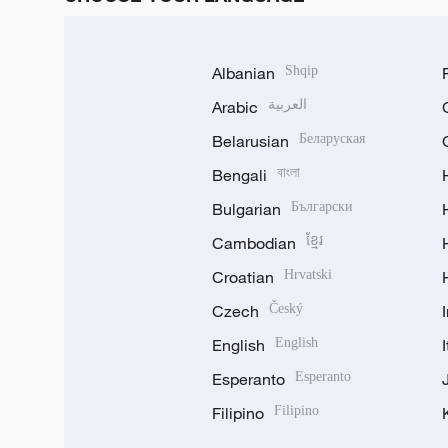
Albanian
Shqip
Arabic
العربية
Belarusian
Беларуская
Bengali
বাংলা
Bulgarian
Български
Cambodian
ខ្មែរ
Croatian
Hrvatski
Czech
Český
English
English
Esperanto
Esperanto
Filipino
Filipino