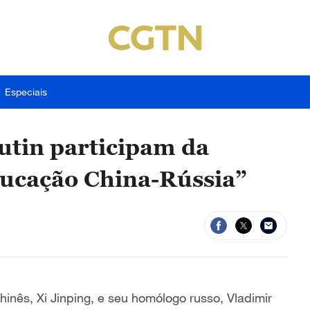
Especiais
Putin participam da
ducação China-Rússia”
chin
ê
s, Xi Jinping, e
seu hom
ó
logo russo, Vladimir