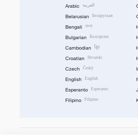
Arabic
العربية
Belarusian
Беларуская
Bengali
বাংলা
Bulgarian
Български
Cambodian
ខ្មែរ
Croatian
Hrvatski
Czech
Český
English
English
Esperanto
Esperanto
Filipino
Filipino