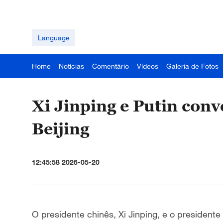
Language
Home
Notícias
Comentário
Vídeos
Galeria de Fotos
Xi Jinping e Putin con
Beijing
12:45:58 2026-05-20
O presidente chinês, Xi Jinping, e o president