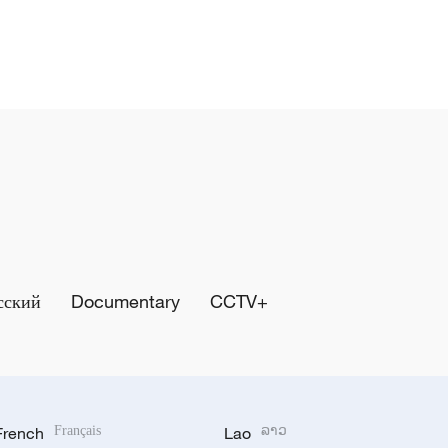
сский
Documentary
CCTV+
French
Français
Lao
ລາວ