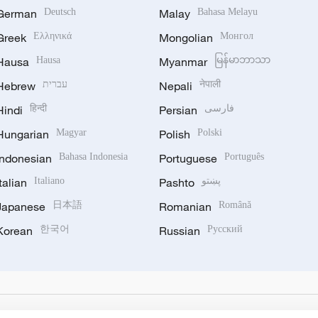
German
Deutsch
Malay
Bahasa Melayu
Greek
Ελληνικά
Mongolian
Монгол
Hausa
Hausa
Myanmar
မြန်မာဘာသာ
Hebrew
עברית
Nepali
नेपाली
Hindi
हिन्दी
Persian
فارسی
Hungarian
Magyar
Polish
Polski
Indonesian
Bahasa Indonesia
Portuguese
Português
Italian
Italiano
Pashto
پښتو
Japanese
日本語
Romanian
Română
Korean
한국어
Russian
Русский