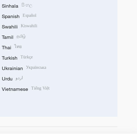
Sinhala
සිංහල
Spanish
Español
Swahili
Kiswahili
Tamil
தமிழ்
Thai
ไทย
Turkish
Türkçe
Ukrainian
Українська
Urdu
اردو
Vietnamese
Tiếng Việt