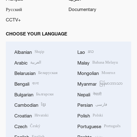
Русский
Documentary
CCTV+
CHOOSE YOUR LANGUAGE
Shqip
ລາວ
Albanian
Lao
العربية
Bahasa Melayu
Arabic
Malay
Беларуская
Монгол
Belarusian
Mongolian
বাংলা
မြန်မာဘာသာ
Bengali
Myanmar
Български
नेपाली
Bulgarian
Nepali
ខ្មែរ
فارسی
Cambodian
Persian
Hrvatski
Polski
Croatian
Polish
Český
Português
Czech
Portuguese
English
پښتو
English
Pashto