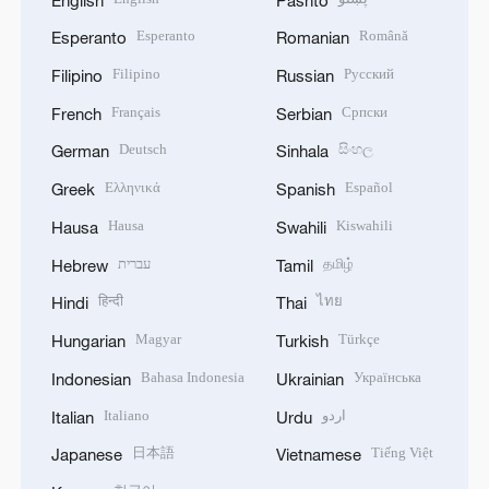
Esperanto
Română
Esperanto
Romanian
Filipino
Русский
Filipino
Russian
Français
Српски
French
Serbian
Deutsch
සිංහල
German
Sinhala
Ελληνικά
Español
Greek
Spanish
Hausa
Kiswahili
Hausa
Swahili
עברית
தமிழ்
Hebrew
Tamil
हिन्दी
ไทย
Hindi
Thai
Magyar
Türkçe
Hungarian
Turkish
Bahasa Indonesia
Українська
Indonesian
Ukrainian
Italiano
اردو
Italian
Urdu
日本語
Tiếng Việt
Japanese
Vietnamese