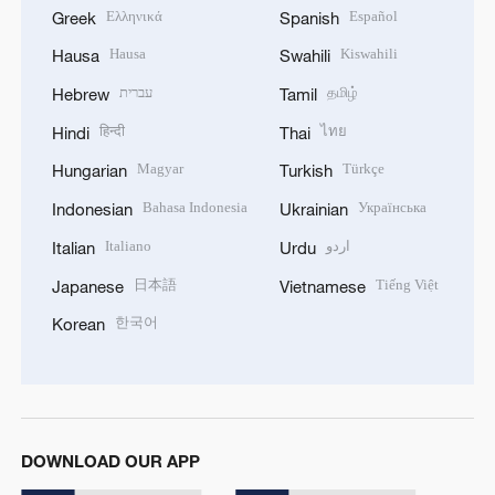
Ελληνικά
Español
Greek
Spanish
Hausa
Kiswahili
Hausa
Swahili
עברית
தமிழ்
Hebrew
Tamil
हिन्दी
ไทย
Hindi
Thai
Magyar
Türkçe
Hungarian
Turkish
Bahasa Indonesia
Українська
Indonesian
Ukrainian
Italiano
اردو
Italian
Urdu
日本語
Tiếng Việt
Japanese
Vietnamese
한국어
Korean
DOWNLOAD OUR APP