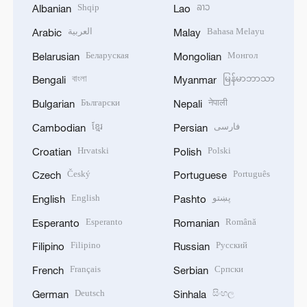
Shqip
ລາວ
Albanian
Lao
العربية
Bahasa Melayu
Arabic
Malay
Беларуская
Монгол
Belarusian
Mongolian
বাংলা
မြန်မာဘာသာ
Bengali
Myanmar
Български
नेपाली
Bulgarian
Nepali
ខ្មែរ
فارسی
Cambodian
Persian
Hrvatski
Polski
Croatian
Polish
Český
Português
Czech
Portuguese
English
پښتو
English
Pashto
Esperanto
Română
Esperanto
Romanian
Filipino
Русский
Filipino
Russian
Français
Српски
French
Serbian
Deutsch
සිංහල
German
Sinhala