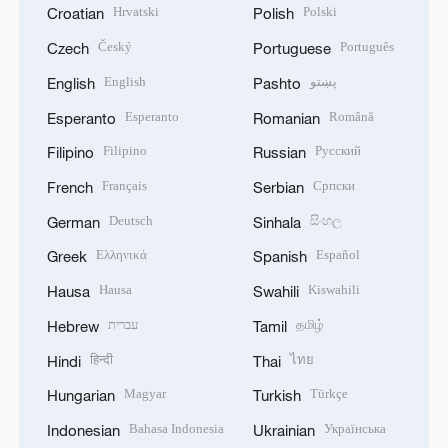
Hrvatski
Polski
Croatian
Polish
Český
Português
Czech
Portuguese
English
پښتو
English
Pashto
Esperanto
Română
Esperanto
Romanian
Filipino
Русский
Filipino
Russian
Français
Српски
French
Serbian
Deutsch
සිංහල
German
Sinhala
Ελληνικά
Español
Greek
Spanish
Hausa
Kiswahili
Hausa
Swahili
עברית
தமிழ்
Hebrew
Tamil
हिन्दी
ไทย
Hindi
Thai
Magyar
Türkçe
Hungarian
Turkish
Bahasa Indonesia
Українська
Indonesian
Ukrainian