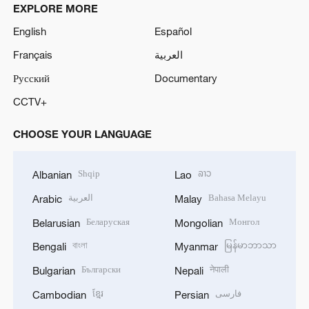
EXPLORE MORE
English
Español
Français
العربية
Русский
Documentary
CCTV+
CHOOSE YOUR LANGUAGE
Shqip
ລາວ
Albanian
Lao
العربية
Bahasa Melayu
Arabic
Malay
Беларуская
Монгол
Belarusian
Mongolian
বাংলা
မြန်မာဘာသာ
Bengali
Myanmar
Български
नेपाली
Bulgarian
Nepali
ខ្មែរ
فارسی
Cambodian
Persian