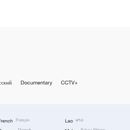
сский
Documentary
CCTV+
French
Français
Lao
ລາວ
Deutsch
Bahasa Melayu