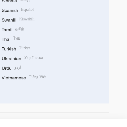
Sinhala
Spanish
Español
Swahili
Kiswahili
Tamil
தமிழ்
Thai
ไทย
Turkish
Türkçe
Ukrainian
Українська
Urdu
اردو
Vietnamese
Tiếng Việt