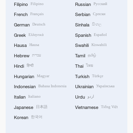
Filipino
Русский
Filipino
Russian
Français
Српски
French
Serbian
Deutsch
සිංහල
German
Sinhala
Ελληνικά
Español
Greek
Spanish
Hausa
Kiswahili
Hausa
Swahili
עברית
தமிழ்
Hebrew
Tamil
हिन्दी
ไทย
Hindi
Thai
Magyar
Türkçe
Hungarian
Turkish
Bahasa Indonesia
Українська
Indonesian
Ukrainian
Italiano
اردو
Italian
Urdu
日本語
Tiếng Việt
Japanese
Vietnamese
한국어
Korean