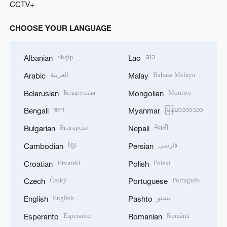
CCTV+
CHOOSE YOUR LANGUAGE
Shqip
ລາວ
Albanian
Lao
العربية
Bahasa Melayu
Arabic
Malay
Беларуская
Монгол
Belarusian
Mongolian
বাংলা
မြန်မာဘာသာ
Bengali
Myanmar
Български
नेपाली
Bulgarian
Nepali
ខ្មែរ
فارسی
Cambodian
Persian
Hrvatski
Polski
Croatian
Polish
Český
Português
Czech
Portuguese
English
پښتو
English
Pashto
Esperanto
Română
Esperanto
Romanian