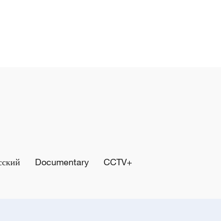
сский
Documentary
CCTV+