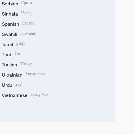
Serbian
Српски
Sinhala
සිංහල
Spanish
Español
Swahili
Kiswahili
Tamil
தமிழ்
Thai
ไทย
Turkish
Türkçe
Ukrainian
Українська
Urdu
اردو
Vietnamese
Tiếng Việt