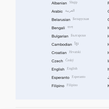
Albanian
Shqip
Arabic
العربية
Belarusian
Беларуская
Bengali
বাংলা
Bulgarian
Български
Cambodian
ខ្មែរ
Croatian
Hrvatski
Czech
Český
English
English
Esperanto
Esperanto
Filipino
Filipino