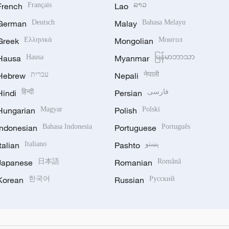
French
Français
Lao
ລາວ
German
Deutsch
Malay
Bahasa Melayu
Greek
Ελληνικά
Mongolian
Монгол
Hausa
Hausa
Myanmar
မြန်မာဘာသာ
Hebrew
עברית
Nepali
नेपाली
Hindi
हिन्दी
Persian
فارسی
Hungarian
Magyar
Polish
Polski
Indonesian
Bahasa Indonesia
Portuguese
Português
Italian
Italiano
Pashto
پښتو
Japanese
日本語
Romanian
Română
Korean
한국어
Russian
Русский