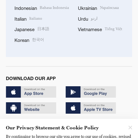
Bahasa Indonesia
Українська
Indonesian
Ukrainian
Italiano
اردو
Italian
Urdu
日本語
Tiếng Việt
Japanese
Vietnamese
한국어
Korean
DOWNLOAD OUR APP
Copyright © 2024 CGTN.
Our Privacy Statement & Cookie Policy
京ICP备20000184号
By continuing to browse our site you agree to our use of cookies, revised