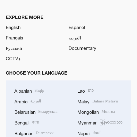
EXPLORE MORE
English
Español
Français
العربية
Русский
Documentary
CCTV+
CHOOSE YOUR LANGUAGE
Shqip
ລາວ
Albanian
Lao
العربية
Bahasa Melayu
Arabic
Malay
Беларуская
Монгол
Belarusian
Mongolian
বাংলা
မြန်မာဘာသာ
Bengali
Myanmar
Български
नेपाली
Bulgarian
Nepali