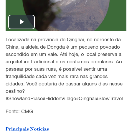
P
Localizad
a
na prov
í
ncia de Qinghai, no noroeste da
l
China, a aldeia
de
Dongda
é
um
pequen
o povoado
a
escondid
o em um
vale. At
é
hoje, o local
preserva
a
arquitetura tradicional e os
costumes populares
. Ao
y
passear
por suas
rua
s
,
é
poss
í
vel
sentir uma
tranquilidade
cada vez mais rara nas grandes
V
cidades
. Voc
ê
gostaria de
passar
alguns dias nesse
destino
?
i
#SnowlandPulse#HiddenVillage#Qinghai#SlowTravel
d
Fonte: CMG
e
Principais Notícias