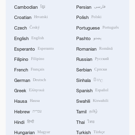
ខ្មែរ
فارسی
Cambodian
Persian
Hrvatski
Polski
Croatian
Polish
Český
Português
Czech
Portuguese
English
پښتو
English
Pashto
Esperanto
Română
Esperanto
Romanian
Filipino
Русский
Filipino
Russian
Français
Српски
French
Serbian
Deutsch
සිංහල
German
Sinhala
Ελληνικά
Español
Greek
Spanish
Hausa
Kiswahili
Hausa
Swahili
עברית
தமிழ்
Hebrew
Tamil
हिन्दी
ไทย
Hindi
Thai
Magyar
Türkçe
Hungarian
Turkish