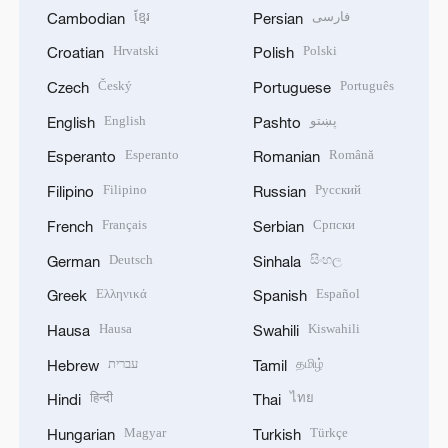
ខ្មែរ
فارسی
Cambodian
Persian
Hrvatski
Polski
Croatian
Polish
Český
Português
Czech
Portuguese
English
پښتو
English
Pashto
Esperanto
Română
Esperanto
Romanian
Filipino
Русский
Filipino
Russian
Français
Српски
French
Serbian
Deutsch
සිංහල
German
Sinhala
Ελληνικά
Español
Greek
Spanish
Hausa
Kiswahili
Hausa
Swahili
עברית
தமிழ்
Hebrew
Tamil
हिन्दी
ไทย
Hindi
Thai
Magyar
Türkçe
Hungarian
Turkish