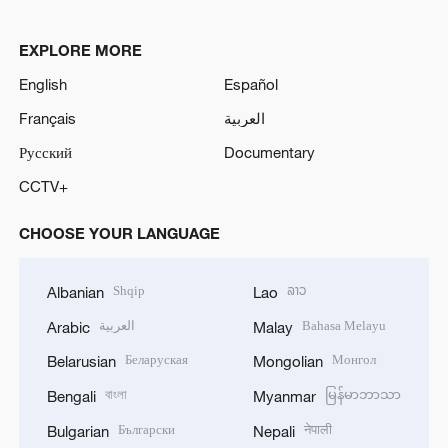
EXPLORE MORE
English
Español
Français
العربية
Русский
Documentary
CCTV+
CHOOSE YOUR LANGUAGE
Shqip
ລາວ
Albanian
Lao
العربية
Bahasa Melayu
Arabic
Malay
Беларуская
Монгол
Belarusian
Mongolian
বাংলা
မြန်မာဘာသာ
Bengali
Myanmar
Български
नेपाली
Bulgarian
Nepali