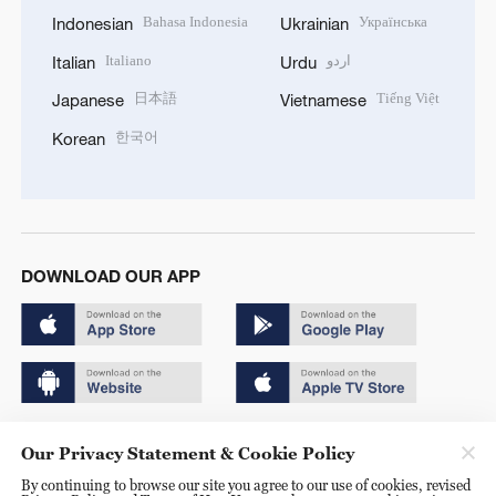
Bahasa Indonesia
Українська
Indonesian
Ukrainian
Italiano
اردو
Italian
Urdu
日本語
Tiếng Việt
Japanese
Vietnamese
한국어
Korean
DOWNLOAD OUR APP
Copyright © 2024 CGTN.
Our Privacy Statement & Cookie Policy
京ICP备20000184号
By continuing to browse our site you agree to our use of cookies, revised