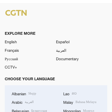
EXPLORE MORE
English
Español
Français
العربية
Русский
Documentary
CCTV+
CHOOSE YOUR LANGUAGE
Shqip
ລາວ
Albanian
Lao
العربية
Bahasa Melayu
Arabic
Malay
Беларуская
Монгол
Belarusian
Mongolian