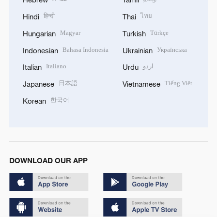
हिन्दी
ไทย
Hindi
Thai
Magyar
Türkçe
Hungarian
Turkish
Bahasa Indonesia
Українська
Indonesian
Ukrainian
Italiano
اردو
Italian
Urdu
日本語
Tiếng Việt
Japanese
Vietnamese
한국어
Korean
DOWNLOAD OUR APP