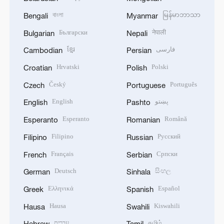
বাংলা
မြန်မာဘာသာ
Bengali
Myanmar
Български
नेपाली
Bulgarian
Nepali
ខ្មែរ
فارسی
Cambodian
Persian
Hrvatski
Polski
Croatian
Polish
Český
Português
Czech
Portuguese
English
پښتو
English
Pashto
Esperanto
Română
Esperanto
Romanian
Filipino
Русский
Filipino
Russian
Français
Српски
French
Serbian
Deutsch
සිංහල
German
Sinhala
Ελληνικά
Español
Greek
Spanish
Hausa
Kiswahili
Hausa
Swahili
עברית
தமிழ்
Hebrew
Tamil