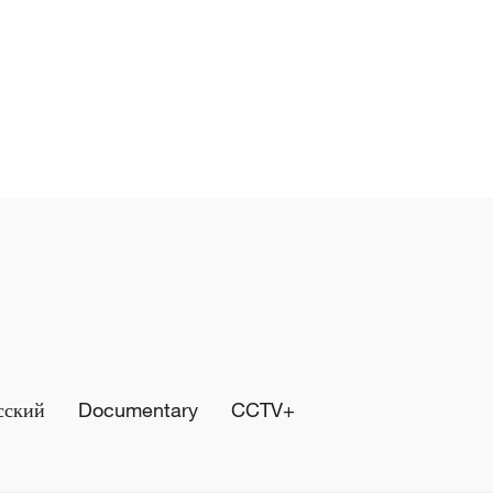
сский
Documentary
CCTV+