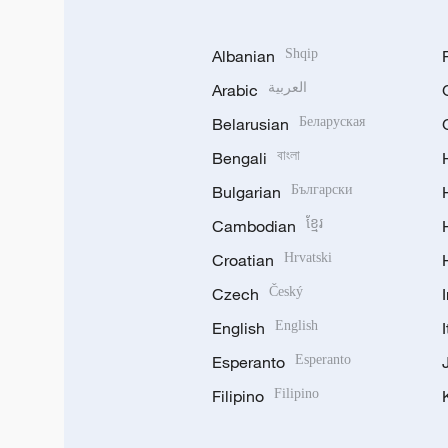
Albanian
Shqip
Arabic
العربية
Belarusian
Беларуская
Bengali
বাংলা
Bulgarian
Български
Cambodian
ខ្មែរ
Croatian
Hrvatski
Czech
Český
English
English
Esperanto
Esperanto
Filipino
Filipino