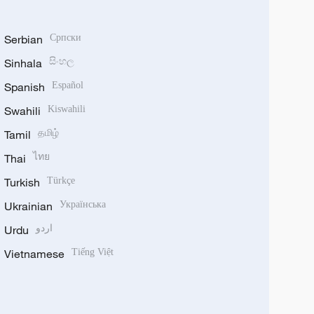
Serbian
Српски
Sinhala
සිංහල
Spanish
Español
Swahili
Kiswahili
Tamil
தமிழ்
Thai
ไทย
Turkish
Türkçe
Ukrainian
Українська
Urdu
اردو
Vietnamese
Tiếng Việt