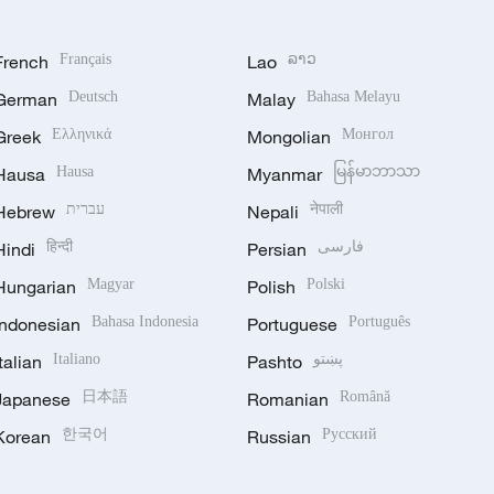
French
Français
Lao
ລາວ
German
Deutsch
Malay
Bahasa Melayu
Greek
Ελληνικά
Mongolian
Монгол
Hausa
Hausa
Myanmar
မြန်မာဘာသာ
Hebrew
עברית
Nepali
नेपाली
Hindi
हिन्दी
Persian
فارسی
Hungarian
Magyar
Polish
Polski
Indonesian
Bahasa Indonesia
Portuguese
Português
Italian
Italiano
Pashto
پښتو
Japanese
日本語
Romanian
Română
Korean
한국어
Russian
Русский