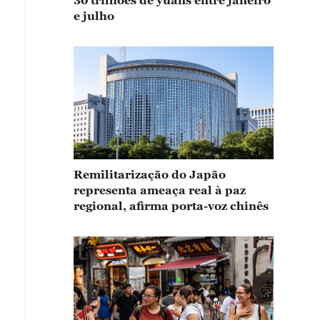
30 trilhões de yuans entre janeiro
e julho
Remilitarização do Japão
representa ameaça real à paz
regional, afirma porta-voz chinês