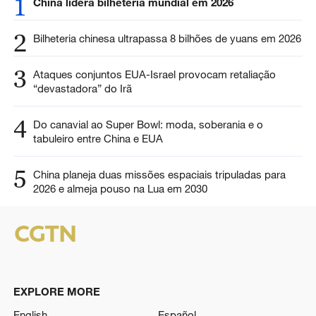
1
China lidera bilheteria mundial em 2026
2
Bilheteria chinesa ultrapassa 8 bilhões de yuans em 2026
3
Ataques conjuntos EUA-Israel provocam retaliação
“devastadora” do Irã
4
Do canavial ao Super Bowl: moda, soberania e o
tabuleiro entre China e EUA
5
China planeja duas missões espaciais tripuladas para
2026 e almeja pouso na Lua em 2030
EXPLORE MORE
English
Español