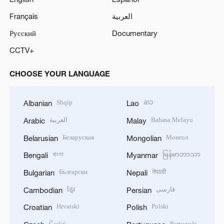
Français
العربية
Русский
Documentary
CCTV+
CHOOSE YOUR LANGUAGE
Shqip
ລາວ
Albanian
Lao
العربية
Bahasa Melayu
Arabic
Malay
Беларуская
Монгол
Belarusian
Mongolian
বাংলা
မြန်မာဘာသာ
Bengali
Myanmar
Български
नेपाली
Bulgarian
Nepali
ខ្មែរ
فارسی
Cambodian
Persian
Hrvatski
Polski
Croatian
Polish
Český
Português