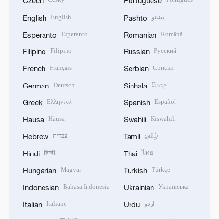
Czech
Portuguese
English
پښتو
English
Pashto
Esperanto
Română
Esperanto
Romanian
Filipino
Русский
Filipino
Russian
Français
Српски
French
Serbian
Deutsch
සිංහල
German
Sinhala
Ελληνικά
Español
Greek
Spanish
Hausa
Kiswahili
Hausa
Swahili
עברית
தமிழ்
Hebrew
Tamil
हिन्दी
ไทย
Hindi
Thai
Magyar
Türkçe
Hungarian
Turkish
Bahasa Indonesia
Українська
Indonesian
Ukrainian
Italiano
اردو
Italian
Urdu