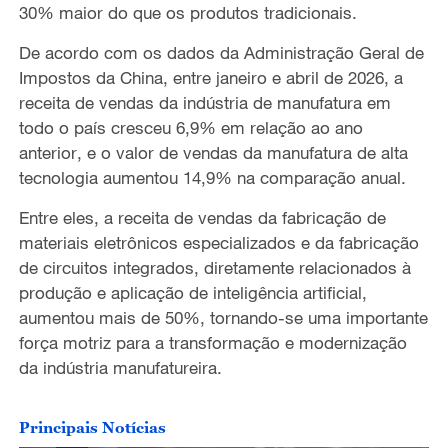
30%
maior
do que os produtos tradicionais.
e
De acordo com os dados da Administra
çã
o Geral de
o
Impostos da China,
entre
janeiro
e
abril de 2026, a
receita de vendas da ind
ú
stria de manufatura em
todo o pa
í
s cresceu 6,9% em rela
çã
o ao ano
anterior
, e o valor de vendas da manufatura de alta
tecnologia aumentou 14,9% na compara
çã
o anual.
Entre eles, a receita de vendas da fabrica
çã
o de
materiais eletr
ô
nicos especializados e da fabrica
çã
o
de circuitos integrados, diretamente relacionados
à
produ
çã
o e aplica
çã
o de intelig
ê
ncia artificial,
aumentou mais de 50%, tornando-se uma importante
for
ç
a motriz para a transforma
çã
o e moderniza
çã
o
da ind
ú
stria manufatureira.
Principais Notícias