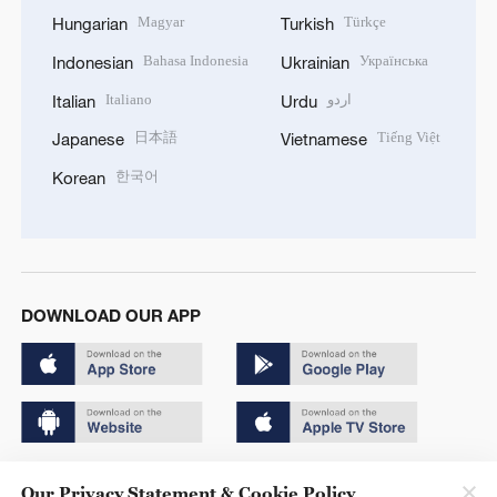
Magyar
Türkçe
Hungarian
Turkish
Bahasa Indonesia
Українська
Indonesian
Ukrainian
Italiano
اردو
Italian
Urdu
日本語
Tiếng Việt
Japanese
Vietnamese
한국어
Korean
DOWNLOAD OUR APP
Copyright © 2024 CGTN.
Our Privacy Statement & Cookie Policy