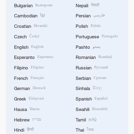
Български
नेपाली
Bulgarian
Nepali
ខ្មែរ
فارسی
Cambodian
Persian
Hrvatski
Polski
Croatian
Polish
Český
Português
Czech
Portuguese
English
پښتو
English
Pashto
Esperanto
Română
Esperanto
Romanian
Filipino
Русский
Filipino
Russian
Français
Српски
French
Serbian
Deutsch
සිංහල
German
Sinhala
Ελληνικά
Español
Greek
Spanish
Hausa
Kiswahili
Hausa
Swahili
עברית
தமிழ்
Hebrew
Tamil
हिन्दी
ไทย
Hindi
Thai