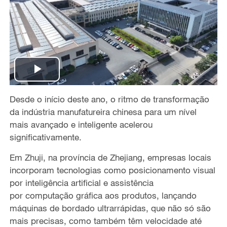
P
Desde o in
í
cio deste ano, o ritmo de transforma
çã
o
l
da ind
ú
stria manufatureira chinesa para um n
í
vel
a
mais
avan
ç
ado e inteligente acelerou
significativamente.
y
Em Zhuji,
na prov
í
ncia de
Zhejiang, empresas locais
V
incorporam tecnologias como posicionamento visual
por
intelig
ê
ncia artificial e assist
ê
ncia
i
por
computa
çã
o gr
á
fica aos produtos, lan
ç
ando
m
á
quinas de bordado ultrarr
á
pidas, que n
ã
o s
ó
s
ã
o
d
mais precisas, como tamb
é
m t
ê
m velocidade at
é