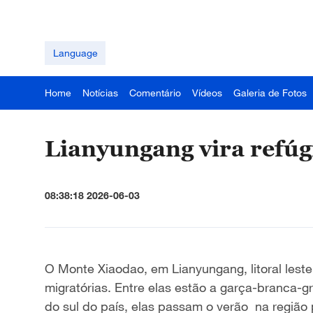
Language
Home
Notícias
Comentário
Vídeos
Galeria de Fotos
Lianyungang vira refúg
08:38:18 2026-06-03
O Monte Xiaodao, em Lianyungang, litoral lest
migratórias. Entre elas estão a garça-branca-g
do sul do país, elas passam o verão na região 