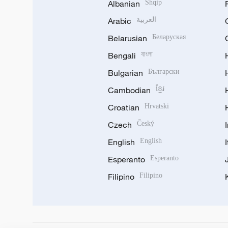
Albanian
Shqip
Arabic
العربية
Belarusian
Беларуская
Bengali
বাংলা
Bulgarian
Български
Cambodian
ខ្មែរ
Croatian
Hrvatski
Czech
Český
English
English
Esperanto
Esperanto
Filipino
Filipino