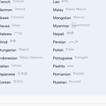
French
Français
Lao
ລາວ
German
Deutsch
Malay
Bahasa Melayu
Greek
Ελληνικά
Mongolian
Монгол
Hausa
Hausa
Myanmar
မြန်မာဘာသာ
Hebrew
עברית
Nepali
नेपाली
Hindi
हिन्दी
Persian
فارسی
Hungarian
Magyar
Polish
Polski
Indonesian
Bahasa Indonesia
Portuguese
Português
Italian
Italiano
Pashto
پښتو
Japanese
日本語
Romanian
Română
Korean
한국어
Russian
Русский