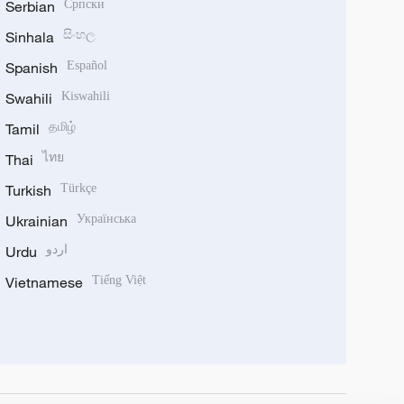
Serbian
Српски
Sinhala
සිංහල
Spanish
Español
Swahili
Kiswahili
Tamil
தமிழ்
Thai
ไทย
Turkish
Türkçe
Ukrainian
Українська
Urdu
اردو
Vietnamese
Tiếng Việt