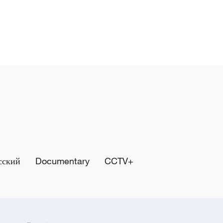
сский
Documentary
CCTV+