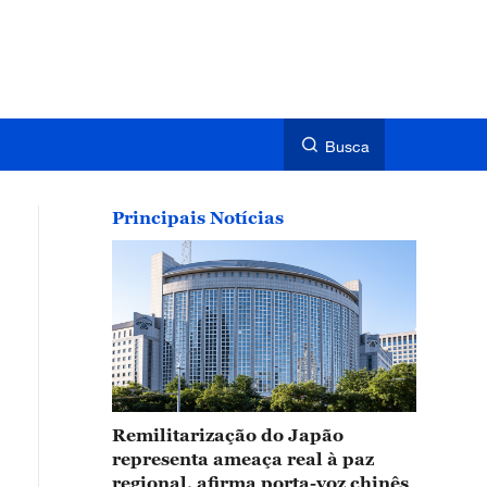
Busca
Principais Notícias
Remilitarização do Japão
representa ameaça real à paz
regional, afirma porta-voz chinês