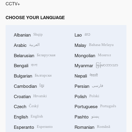
CCTV+
CHOOSE YOUR LANGUAGE
Shqip
ລາວ
Albanian
Lao
العربية
Bahasa Melayu
Arabic
Malay
Беларуская
Монгол
Belarusian
Mongolian
বাংলা
မြန်မာဘာသာ
Bengali
Myanmar
Български
नेपाली
Bulgarian
Nepali
ខ្មែរ
فارسی
Cambodian
Persian
Hrvatski
Polski
Croatian
Polish
Český
Português
Czech
Portuguese
English
پښتو
English
Pashto
Esperanto
Română
Esperanto
Romanian