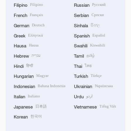
Filipino
Русский
Filipino
Russian
Français
Српски
French
Serbian
Deutsch
සිංහල
German
Sinhala
Ελληνικά
Español
Greek
Spanish
Hausa
Kiswahili
Hausa
Swahili
עברית
தமிழ்
Hebrew
Tamil
हिन्दी
ไทย
Hindi
Thai
Magyar
Türkçe
Hungarian
Turkish
Bahasa Indonesia
Українська
Indonesian
Ukrainian
Italiano
اردو
Italian
Urdu
日本語
Tiếng Việt
Japanese
Vietnamese
한국어
Korean