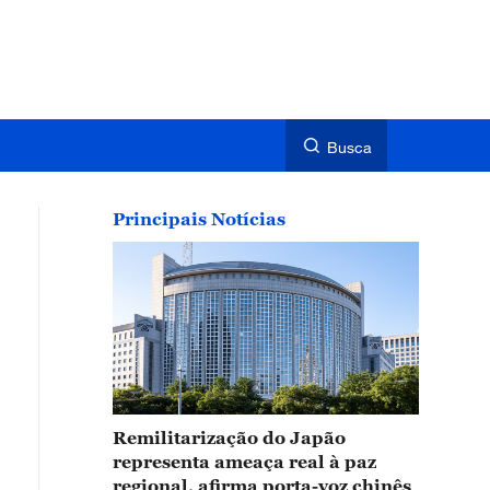
Busca
Principais Notícias
Remilitarização do Japão
representa ameaça real à paz
regional, afirma porta-voz chinês