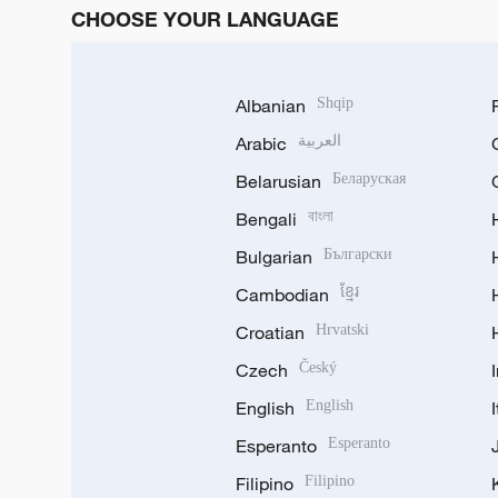
CHOOSE YOUR LANGUAGE
Albanian
Shqip
Arabic
العربية
Belarusian
Беларуская
Bengali
বাংলা
Bulgarian
Български
Cambodian
ខ្មែរ
Croatian
Hrvatski
Czech
Český
English
English
Esperanto
Esperanto
Filipino
Filipino