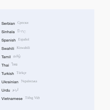
Serbian
Српски
Sinhala
සිංහල
Spanish
Español
Swahili
Kiswahili
Tamil
தமிழ்
Thai
ไทย
Turkish
Türkçe
Ukrainian
Українська
Urdu
اردو
Vietnamese
Tiếng Việt