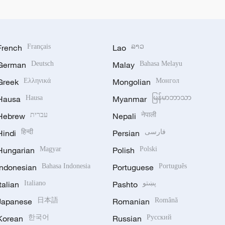
French
Français
Lao
ລາວ
German
Deutsch
Malay
Bahasa Melayu
Greek
Ελληνικά
Mongolian
Монгол
Hausa
Hausa
Myanmar
မြန်မာဘာသာ
Hebrew
עברית
Nepali
नेपाली
Hindi
हिन्दी
Persian
فارسی
Hungarian
Magyar
Polish
Polski
Indonesian
Bahasa Indonesia
Portuguese
Português
Italian
Italiano
Pashto
پښتو
Japanese
日本語
Romanian
Română
Korean
한국어
Russian
Русский