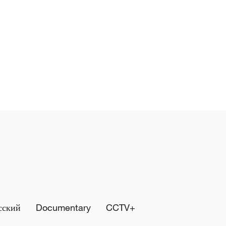
сский
Documentary
CCTV+