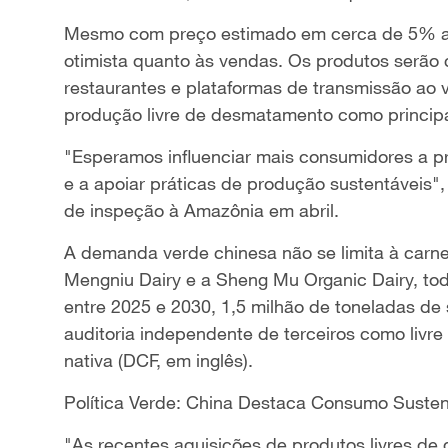
Mesmo com preço estimado em cerca de 5% a 
otimista quanto às vendas. Os produtos serã
restaurantes e plataformas de transmissão ao 
produção livre de desmatamento como principai
"Esperamos influenciar mais consumidores a p
e a apoiar práticas de produção sustentáveis",
de inspeção à Amazônia em abril.
A demanda verde chinesa não se limita à carne
Mengniu Dairy e a Sheng Mu Organic Dairy, tod
entre 2025 e 2030, 1,5 milhão de toneladas de s
auditoria independente de terceiros como liv
nativa (DCF, em inglês).
Política Verde: China Destaca Consumo Suste
"As recentes aquisições de produtos livres d