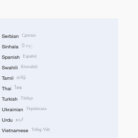
Serbian
Српски
Sinhala
සිංහල
Spanish
Español
Swahili
Kiswahili
Tamil
தமிழ்
Thai
ไทย
Turkish
Türkçe
Ukrainian
Українська
Urdu
اردو
Vietnamese
Tiếng Việt