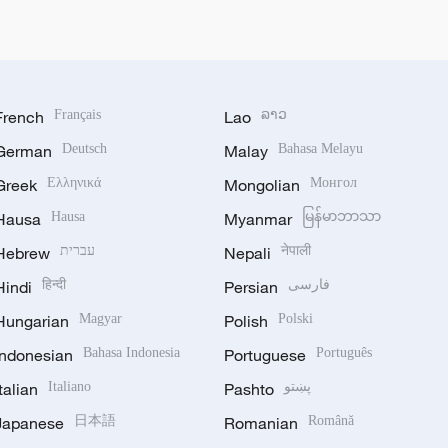
French
Français
Lao
ລາວ
German
Deutsch
Malay
Bahasa Melayu
Greek
Ελληνικά
Mongolian
Монгол
Hausa
Hausa
Myanmar
မြန်မာဘာသာ
Hebrew
עברית
Nepali
नेपाली
Hindi
हिन्दी
Persian
فارسی
Hungarian
Magyar
Polish
Polski
Indonesian
Bahasa Indonesia
Portuguese
Português
Italian
Italiano
Pashto
پښتو
Japanese
日本語
Romanian
Română