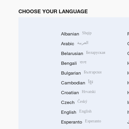
CHOOSE YOUR LANGUAGE
Albanian
Shqip
Arabic
العربية
Belarusian
Беларуская
Bengali
বাংলা
Bulgarian
Български
Cambodian
ខ្មែរ
Croatian
Hrvatski
Czech
Český
English
English
Esperanto
Esperanto