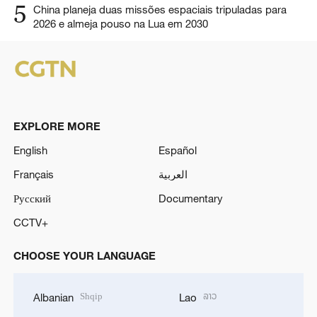
5
China planeja duas missões espaciais tripuladas para
2026 e almeja pouso na Lua em 2030
EXPLORE MORE
English
Español
Français
العربية
Русский
Documentary
CCTV+
CHOOSE YOUR LANGUAGE
Shqip
ລາວ
Albanian
Lao