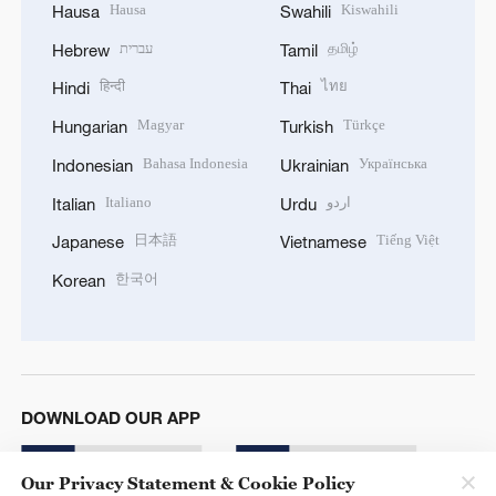
Hausa
Kiswahili
Hausa
Swahili
עברית
தமிழ்
Hebrew
Tamil
हिन्दी
ไทย
Hindi
Thai
Magyar
Türkçe
Hungarian
Turkish
Bahasa Indonesia
Українська
Indonesian
Ukrainian
Italiano
اردو
Italian
Urdu
日本語
Tiếng Việt
Japanese
Vietnamese
한국어
Korean
DOWNLOAD OUR APP
Our Privacy Statement & Cookie Policy