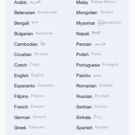
العربية
Bahasa Melayu
Arabic
Malay
Беларуская
Монгол
Belarusian
Mongolian
বাংলা
မြန်မာဘာသာ
Bengali
Myanmar
Български
नेपाली
Bulgarian
Nepali
ខ្មែរ
فارسی
Cambodian
Persian
Hrvatski
Polski
Croatian
Polish
Český
Português
Czech
Portuguese
English
پښتو
English
Pashto
Esperanto
Română
Esperanto
Romanian
Filipino
Русский
Filipino
Russian
Français
Српски
French
Serbian
Deutsch
සිංහල
German
Sinhala
Ελληνικά
Español
Greek
Spanish