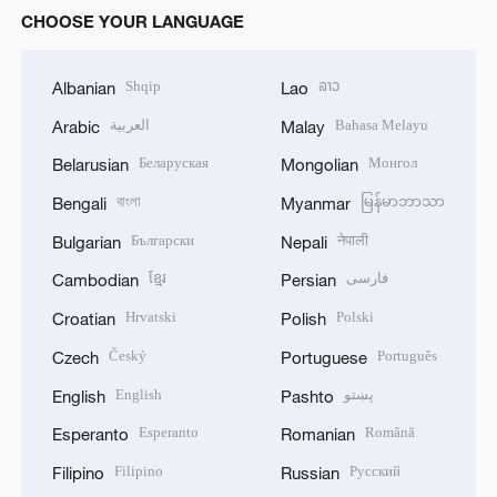
CHOOSE YOUR LANGUAGE
Shqip
ລາວ
Albanian
Lao
العربية
Bahasa Melayu
Arabic
Malay
Беларуская
Монгол
Belarusian
Mongolian
বাংলা
မြန်မာဘာသာ
Bengali
Myanmar
Български
नेपाली
Bulgarian
Nepali
ខ្មែរ
فارسی
Cambodian
Persian
Hrvatski
Polski
Croatian
Polish
Český
Português
Czech
Portuguese
English
پښتو
English
Pashto
Esperanto
Română
Esperanto
Romanian
Filipino
Русский
Filipino
Russian