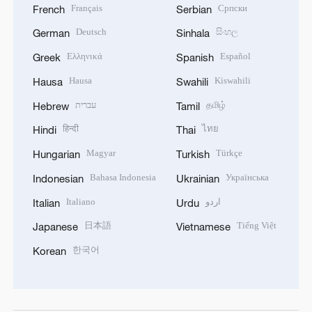
Français
Српски
French
Serbian
Deutsch
සිංහල
German
Sinhala
Ελληνικά
Español
Greek
Spanish
Hausa
Kiswahili
Hausa
Swahili
עברית
தமிழ்
Hebrew
Tamil
हिन्दी
ไทย
Hindi
Thai
Magyar
Türkçe
Hungarian
Turkish
Bahasa Indonesia
Українська
Indonesian
Ukrainian
Italiano
اردو
Italian
Urdu
日本語
Tiếng Việt
Japanese
Vietnamese
한국어
Korean