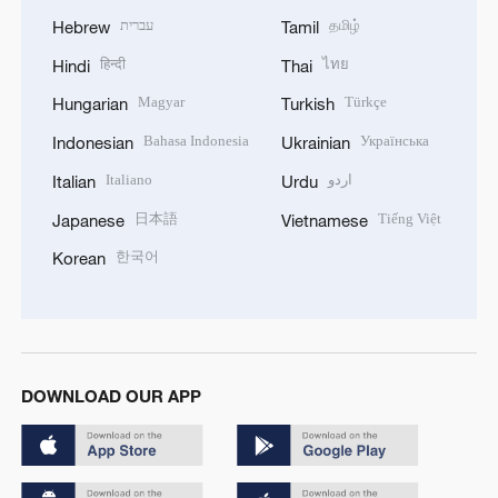
עברית
தமிழ்
Hebrew
Tamil
हिन्दी
ไทย
Hindi
Thai
Magyar
Türkçe
Hungarian
Turkish
Bahasa Indonesia
Українська
Indonesian
Ukrainian
Italiano
اردو
Italian
Urdu
日本語
Tiếng Việt
Japanese
Vietnamese
한국어
Korean
DOWNLOAD OUR APP