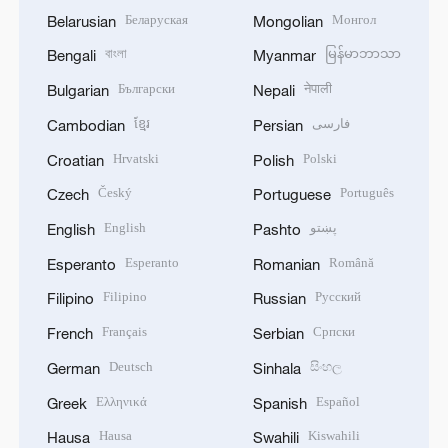
Беларуская
Монгол
Belarusian
Mongolian
বাংলা
မြန်မာဘာသာ
Bengali
Myanmar
Български
नेपाली
Bulgarian
Nepali
ខ្មែរ
فارسی
Cambodian
Persian
Hrvatski
Polski
Croatian
Polish
Český
Português
Czech
Portuguese
English
پښتو
English
Pashto
Esperanto
Română
Esperanto
Romanian
Filipino
Русский
Filipino
Russian
Français
Српски
French
Serbian
Deutsch
සිංහල
German
Sinhala
Ελληνικά
Español
Greek
Spanish
Hausa
Kiswahili
Hausa
Swahili