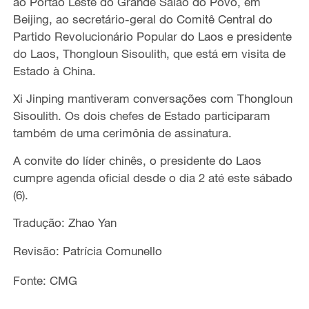
ao Portão Leste do Grande Salão do Povo, em
Beijing,
ao secretário-geral do Comitê Central do
Partido Revolucionário Popular do Laos e presidente
do Laos, Thongloun Sisoulith,
que
está em
visita de
Estado à China.
Xi Jinping mantiveram conversações com Thongloun
Sisoulith.
Os dois chefes de Estado
participaram
tamb
ém
de uma cerimônia de assinatura.
A convite do
l
íder
chinês
,
o
presidente do Laos
cumpre
agenda oficial desde o dia 2 até este sábado
(6).
Tradução: Zhao Yan
Revisão: Patrícia Comunello
Fonte: CMG