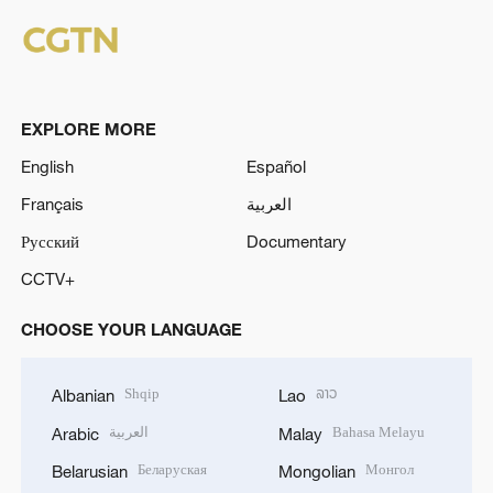
EXPLORE MORE
English
Español
Français
العربية
Русский
Documentary
CCTV+
CHOOSE YOUR LANGUAGE
Shqip
ລາວ
Albanian
Lao
العربية
Bahasa Melayu
Arabic
Malay
Беларуская
Монгол
Belarusian
Mongolian