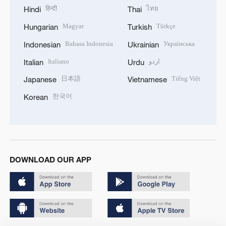
हिन्दी
ไทย
Hindi
Thai
Magyar
Türkçe
Hungarian
Turkish
Bahasa Indonesia
Українська
Indonesian
Ukrainian
Italiano
اردو
Italian
Urdu
日本語
Tiếng Việt
Japanese
Vietnamese
한국어
Korean
DOWNLOAD OUR APP