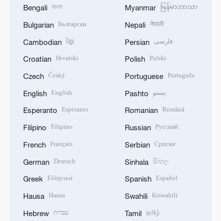
বাংলা
မြန်မာဘာသာ
Bengali
Myanmar
Български
नेपाली
Bulgarian
Nepali
ខ្មែរ
فارسی
Cambodian
Persian
Hrvatski
Polski
Croatian
Polish
Český
Português
Czech
Portuguese
English
پښتو
English
Pashto
Esperanto
Română
Esperanto
Romanian
Filipino
Русский
Filipino
Russian
Français
Српски
French
Serbian
Deutsch
සිංහල
German
Sinhala
Ελληνικά
Español
Greek
Spanish
Hausa
Kiswahili
Hausa
Swahili
עברית
தமிழ்
Hebrew
Tamil