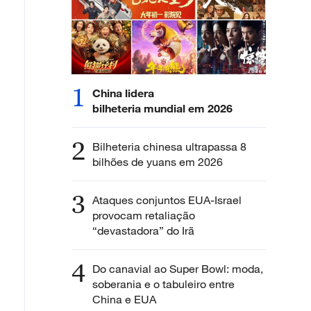
1
China lidera
bilheteria mundial em 2026
2
Bilheteria chinesa ultrapassa 8
bilhões de yuans em 2026
3
Ataques conjuntos EUA-Israel
provocam retaliação
“devastadora” do Irã
4
Do canavial ao Super Bowl: moda,
soberania e o tabuleiro entre
China e EUA