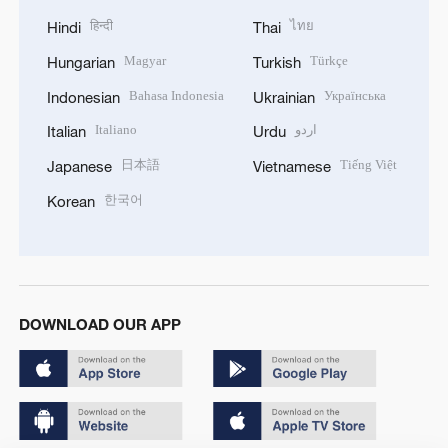
हिन्दी
ไทย
Hindi
Thai
Magyar
Türkçe
Hungarian
Turkish
Bahasa Indonesia
Українська
Indonesian
Ukrainian
Italiano
اردو
Italian
Urdu
日本語
Tiếng Việt
Japanese
Vietnamese
한국어
Korean
DOWNLOAD OUR APP