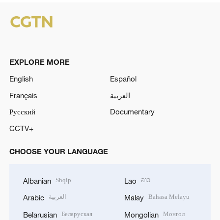
EXPLORE MORE
English
Español
Français
العربية
Русский
Documentary
CCTV+
CHOOSE YOUR LANGUAGE
Shqip
ລາວ
Albanian
Lao
العربية
Bahasa Melayu
Arabic
Malay
Беларуская
Монгол
Belarusian
Mongolian