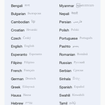
বাংলা
မြန်မာဘာသာ
Bengali
Myanmar
Български
नेपाली
Bulgarian
Nepali
ខ្មែរ
فارسی
Cambodian
Persian
Hrvatski
Polski
Croatian
Polish
Český
Português
Czech
Portuguese
English
پښتو
English
Pashto
Esperanto
Română
Esperanto
Romanian
Filipino
Русский
Filipino
Russian
Français
Српски
French
Serbian
Deutsch
සිංහල
German
Sinhala
Ελληνικά
Español
Greek
Spanish
Hausa
Kiswahili
Hausa
Swahili
עברית
தமிழ்
Hebrew
Tamil