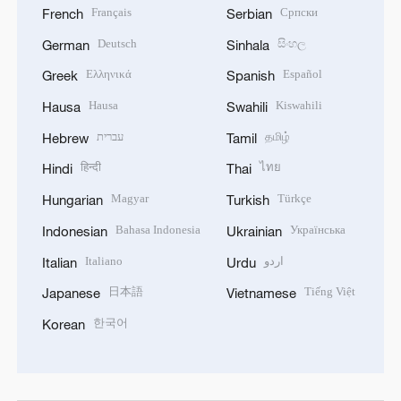
Français
Српски
French
Serbian
Deutsch
සිංහල
German
Sinhala
Ελληνικά
Español
Greek
Spanish
Hausa
Kiswahili
Hausa
Swahili
עברית
தமிழ்
Hebrew
Tamil
हिन्दी
ไทย
Hindi
Thai
Magyar
Türkçe
Hungarian
Turkish
Bahasa Indonesia
Українська
Indonesian
Ukrainian
Italiano
اردو
Italian
Urdu
日本語
Tiếng Việt
Japanese
Vietnamese
한국어
Korean