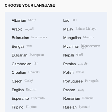
CHOOSE YOUR LANGUAGE
Shqip
ລາວ
Albanian
Lao
العربية
Bahasa Melayu
Arabic
Malay
Беларуская
Монгол
Belarusian
Mongolian
বাংলা
မြန်မာဘာသာ
Bengali
Myanmar
Български
नेपाली
Bulgarian
Nepali
ខ្មែរ
فارسی
Cambodian
Persian
Hrvatski
Polski
Croatian
Polish
Český
Português
Czech
Portuguese
English
پښتو
English
Pashto
Esperanto
Română
Esperanto
Romanian
Filipino
Русский
Filipino
Russian