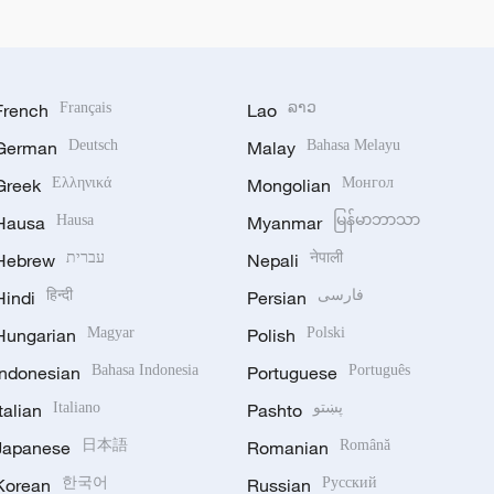
French
Français
Lao
ລາວ
German
Deutsch
Malay
Bahasa Melayu
Greek
Ελληνικά
Mongolian
Монгол
Hausa
Hausa
Myanmar
မြန်မာဘာသာ
Hebrew
עברית
Nepali
नेपाली
Hindi
हिन्दी
Persian
فارسی
Hungarian
Magyar
Polish
Polski
Indonesian
Bahasa Indonesia
Portuguese
Português
Italian
Italiano
Pashto
پښتو
Japanese
日本語
Romanian
Română
Korean
한국어
Russian
Русский