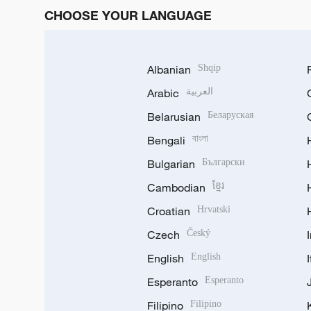
CHOOSE YOUR LANGUAGE
Albanian
Shqip
Arabic
العربية
Belarusian
Беларуская
Bengali
বাংলা
Bulgarian
Български
Cambodian
ខ្មែរ
Croatian
Hrvatski
Czech
Český
English
English
Esperanto
Esperanto
Filipino
Filipino