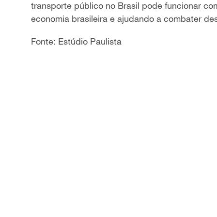
transporte público no Brasil pode funcionar co
a
economia brasileira e ajudando a combater de
y
Fonte: Estúdio Paulista
V
i
d
e
o