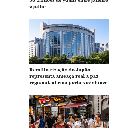
30 trilhões de yuans entre janeiro
e julho
Remilitarização do Japão
representa ameaça real à paz
regional, afirma porta-voz chinês