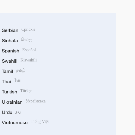
Serbian
Српски
Sinhala
සිංහල
Spanish
Español
Swahili
Kiswahili
Tamil
தமிழ்
Thai
ไทย
Turkish
Türkçe
Ukrainian
Українська
Urdu
اردو
Vietnamese
Tiếng Việt