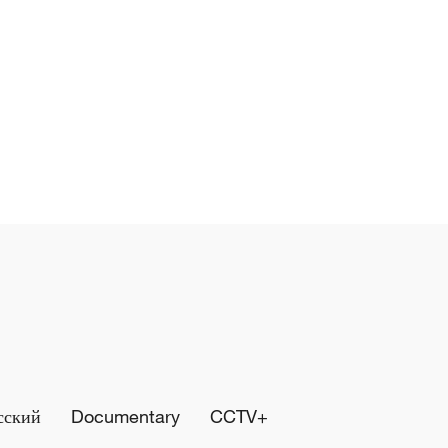
сский
Documentary
CCTV+