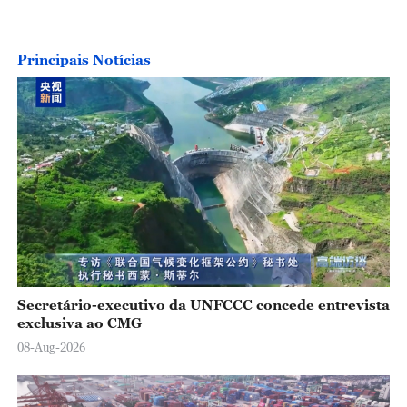
l
a
Principais Notícias
y
V
i
d
e
o
Secretário-executivo da UNFCCC concede entrevista
exclusiva ao CMG
08-Aug-2026