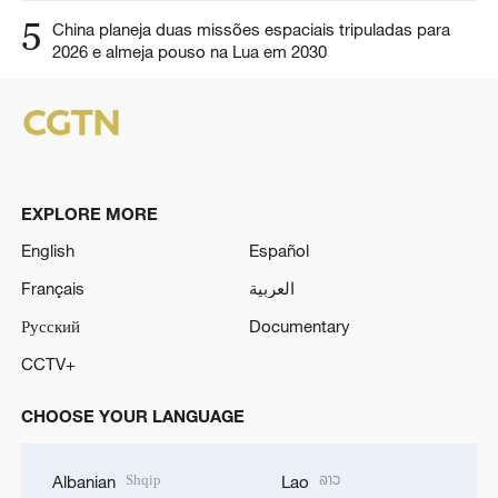
5
China planeja duas missões espaciais tripuladas para
2026 e almeja pouso na Lua em 2030
EXPLORE MORE
English
Español
Français
العربية
Русский
Documentary
CCTV+
CHOOSE YOUR LANGUAGE
Shqip
ລາວ
Albanian
Lao