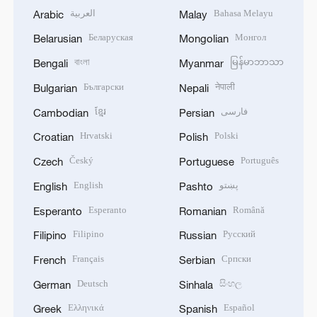
العربية
Bahasa Melayu
Arabic
Malay
Беларуская
Монгол
Belarusian
Mongolian
বাংলা
မြန်မာဘာသာ
Bengali
Myanmar
Български
नेपाली
Bulgarian
Nepali
ខ្មែរ
فارسی
Cambodian
Persian
Hrvatski
Polski
Croatian
Polish
Český
Português
Czech
Portuguese
English
پښتو
English
Pashto
Esperanto
Română
Esperanto
Romanian
Filipino
Русский
Filipino
Russian
Français
Српски
French
Serbian
Deutsch
සිංහල
German
Sinhala
Ελληνικά
Español
Greek
Spanish