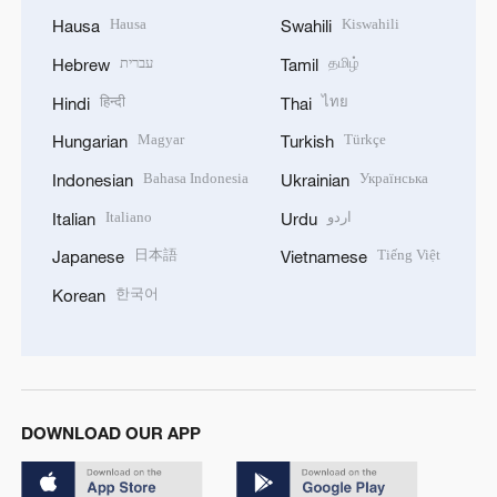
Hausa
Kiswahili
Hausa
Swahili
עברית
தமிழ்
Hebrew
Tamil
हिन्दी
ไทย
Hindi
Thai
Magyar
Türkçe
Hungarian
Turkish
Bahasa Indonesia
Українська
Indonesian
Ukrainian
Italiano
اردو
Italian
Urdu
日本語
Tiếng Việt
Japanese
Vietnamese
한국어
Korean
DOWNLOAD OUR APP