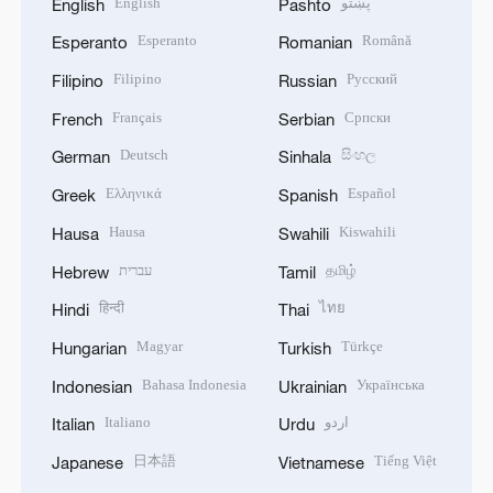
English
پښتو
English
Pashto
Esperanto
Română
Esperanto
Romanian
Filipino
Русский
Filipino
Russian
Français
Српски
French
Serbian
Deutsch
සිංහල
German
Sinhala
Ελληνικά
Español
Greek
Spanish
Hausa
Kiswahili
Hausa
Swahili
עברית
தமிழ்
Hebrew
Tamil
हिन्दी
ไทย
Hindi
Thai
Magyar
Türkçe
Hungarian
Turkish
Bahasa Indonesia
Українська
Indonesian
Ukrainian
Italiano
اردو
Italian
Urdu
日本語
Tiếng Việt
Japanese
Vietnamese