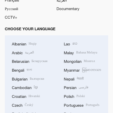
Русский
Documentary
CCTV+
CHOOSE YOUR LANGUAGE
Shqip
ລາວ
Albanian
Lao
العربية
Bahasa Melayu
Arabic
Malay
Беларуская
Монгол
Belarusian
Mongolian
বাংলা
မြန်မာဘာသာ
Bengali
Myanmar
Български
नेपाली
Bulgarian
Nepali
ខ្មែរ
فارسی
Cambodian
Persian
Hrvatski
Polski
Croatian
Polish
Český
Português
Czech
Portuguese