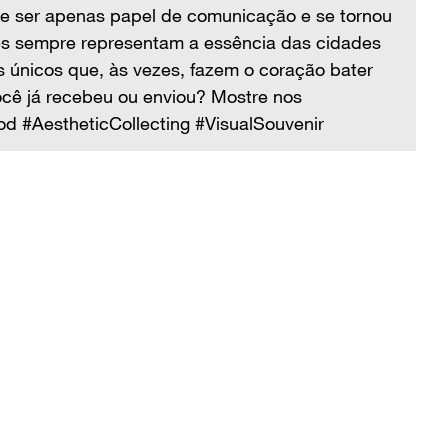
de ser apenas papel de comunicação e se tornou
um
es sempre representam a essência das cidades
ou
 únicos que, às vezes, fazem o coração bater
ma
você já recebeu ou enviou? Mostre nos
co
 #AestheticCollecting #VisualSouvenir