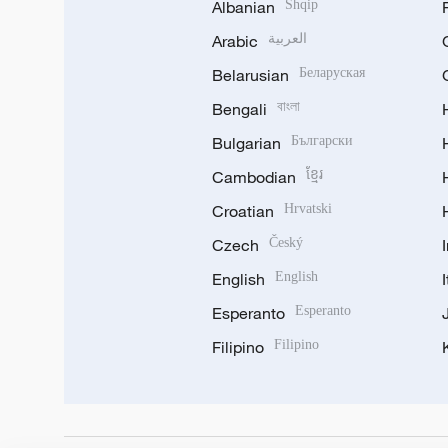
Albanian
Shqip
Arabic
العربية
Belarusian
Беларуская
Bengali
বাংলা
Bulgarian
Български
Cambodian
ខ្មែរ
Croatian
Hrvatski
Czech
Český
English
English
Esperanto
Esperanto
Filipino
Filipino