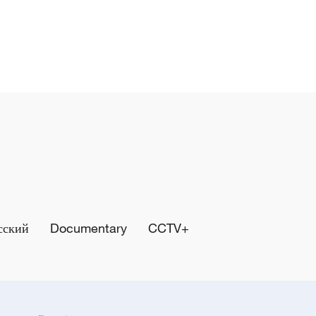
сский
Documentary
CCTV+