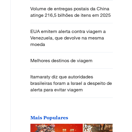
 objeto de consumo estético! Esses cartões sempre r
Volume de entregas postais da China
 das paisagens emblemáticas, com designs únicos que
atinge 216,5 bilhões de itens em 2025
is forte. Qual é o postal mais bonito que você já rece
mentários! #ChinaTravelNow #PostcardMood #Aesthetic
EUA emitem alerta contra viagem a
Venezuela, que devolve na mesma
moeda
Melhores destinos de viagem
Itamaraty diz que autoridades
brasileiras foram a Israel a despeito de
alerta para evitar viagem
Mais Populares