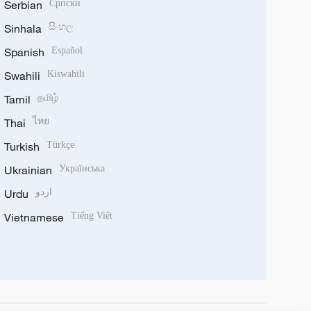
Serbian
Српски
Sinhala
සිංහල
Spanish
Español
Swahili
Kiswahili
Tamil
தமிழ்
Thai
ไทย
Turkish
Türkçe
Ukrainian
Українська
Urdu
اردو
Vietnamese
Tiếng Việt