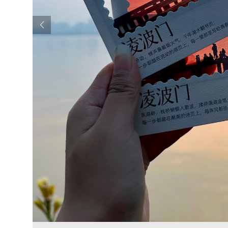
ornou
ades
ter