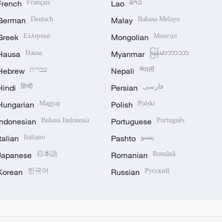
French
Français
Lao
ລາວ
German
Deutsch
Malay
Bahasa Melayu
Greek
Ελληνικά
Mongolian
Монгол
Hausa
Hausa
Myanmar
မြန်မာဘာသာ
Hebrew
עברית
Nepali
नेपाली
Hindi
हिन्दी
Persian
فارسی
Hungarian
Magyar
Polish
Polski
Indonesian
Bahasa Indonesia
Portuguese
Português
Italian
Italiano
Pashto
پښتو
Japanese
日本語
Romanian
Română
Korean
한국어
Russian
Русский