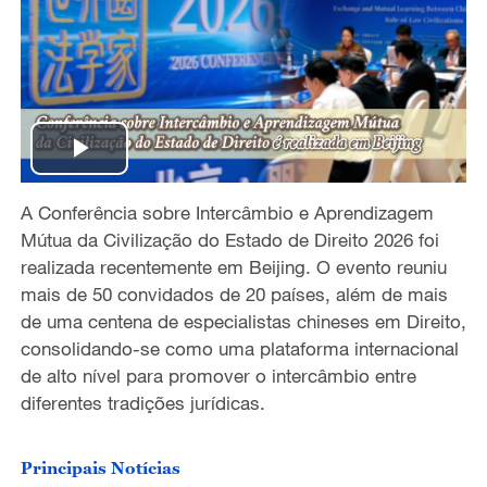
P
A Conferência sobre Intercâmbio e Aprendizagem
l
Mútua da Civilização do Estado de Direito 2026 foi
a
realizada recentemente em Beijing. O evento reuniu
mais de 50 convidados de 20 países, além de mais
y
de uma centena de especialistas chineses em Direito,
consolidando-se como uma plataforma internacional
V
de alto nível para promover o intercâmbio entre
diferentes tradições jurídicas.
i
d
Principais Notícias