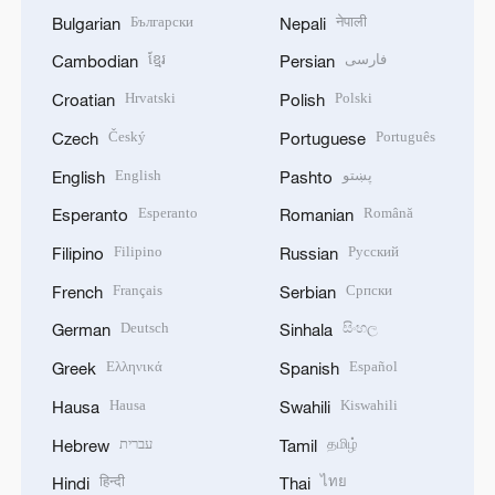
Български
नेपाली
Bulgarian
Nepali
ខ្មែរ
فارسی
Cambodian
Persian
Hrvatski
Polski
Croatian
Polish
Český
Português
Czech
Portuguese
English
پښتو
English
Pashto
Esperanto
Română
Esperanto
Romanian
Filipino
Русский
Filipino
Russian
Français
Српски
French
Serbian
Deutsch
සිංහල
German
Sinhala
Ελληνικά
Español
Greek
Spanish
Hausa
Kiswahili
Hausa
Swahili
עברית
தமிழ்
Hebrew
Tamil
हिन्दी
ไทย
Hindi
Thai