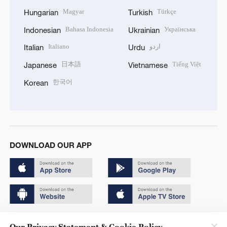
Magyar
Türkçe
Hungarian
Turkish
Bahasa Indonesia
Українська
Indonesian
Ukrainian
Italiano
اردو
Italian
Urdu
日本語
Tiếng Việt
Japanese
Vietnamese
한국어
Korean
DOWNLOAD OUR APP
Copyright © 2024 CGTN.
Our Privacy Statement & Cookie Policy