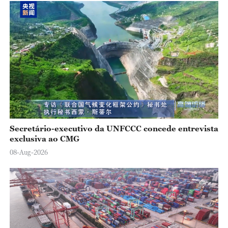
e
o
Secretário-executivo da UNFCCC concede entrevista
exclusiva ao CMG
08-Aug-2026