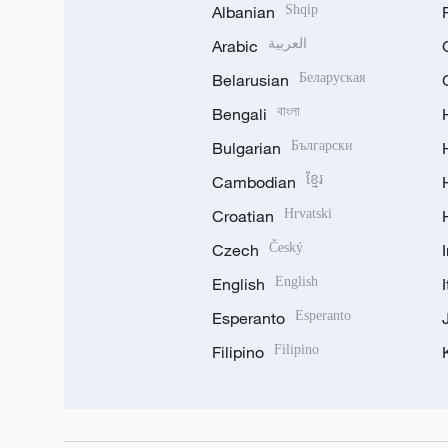
Albanian
Shqip
Arabic
العربية
Belarusian
Беларуская
Bengali
বাংলা
Bulgarian
Български
Cambodian
ខ្មែរ
Croatian
Hrvatski
Czech
Český
English
English
Esperanto
Esperanto
Filipino
Filipino