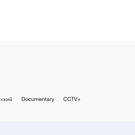
сский
Documentary
CCTV+