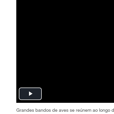
P
l
Grandes bandos de aves se reúnem ao longo d