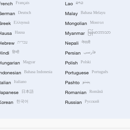
French
Français
Lao
ລາວ
German
Deutsch
Malay
Bahasa Melayu
Greek
Ελληνικά
Mongolian
Монгол
Hausa
Hausa
Myanmar
မြန်မာဘာသာ
Hebrew
עברית
Nepali
नेपाली
Hindi
हिन्दी
Persian
فارسی
Hungarian
Magyar
Polish
Polski
Indonesian
Bahasa Indonesia
Portuguese
Português
Italian
Italiano
Pashto
پښتو
Japanese
日本語
Romanian
Română
Korean
한국어
Russian
Русский