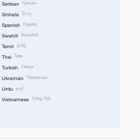
Serbian
Српски
Sinhala
සිංහල
Spanish
Español
Swahili
Kiswahili
Tamil
தமிழ்
Thai
ไทย
Turkish
Türkçe
Ukrainian
Українська
Urdu
اردو
Vietnamese
Tiếng Việt