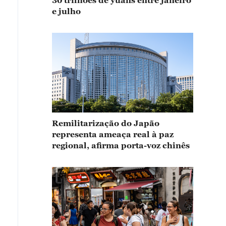
30 trilhões de yuans entre janeiro
e julho
Remilitarização do Japão
representa ameaça real à paz
regional, afirma porta-voz chinês