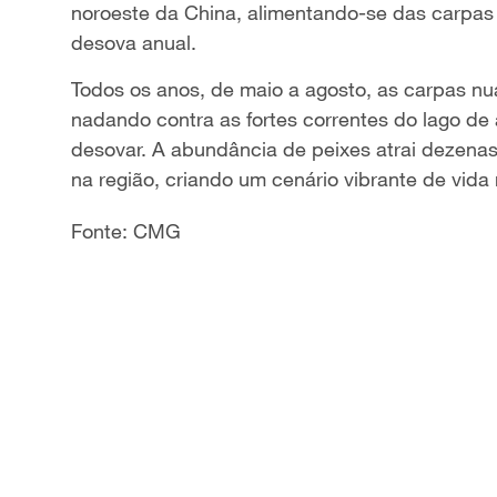
noroeste da China, alimentando-se das carpas
a
desova anual.
y
Todos os anos, de maio a agosto, as carpas nua
nadando contra as fortes correntes do lago de
V
desovar. A abundância de peixes atrai dezenas
na região, criando um cenário vibrante de vida n
i
d
Fonte: CMG
e
o