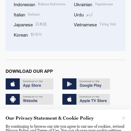
Bahasa Indonesia
Українська
Indonesian
Ukrainian
Italiano
اردو
Italian
Urdu
日本語
Tiếng Việt
Japanese
Vietnamese
한국어
Korean
DOWNLOAD OUR APP
Copyright © 2024 CGTN.
Our Privacy Statement & Cookie Policy
京ICP备20000184号
By continuing to browse our site you agree to our use of cookies, revised
Privacy Policy and Terms of Use. You can change your cookie settings