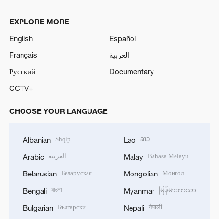
EXPLORE MORE
English
Español
Français
العربية
Русский
Documentary
CCTV+
CHOOSE YOUR LANGUAGE
Shqip
ລາວ
Albanian
Lao
العربية
Bahasa Melayu
Arabic
Malay
Беларуская
Монгол
Belarusian
Mongolian
বাংলা
မြန်မာဘာသာ
Bengali
Myanmar
Български
नेपाली
Bulgarian
Nepali