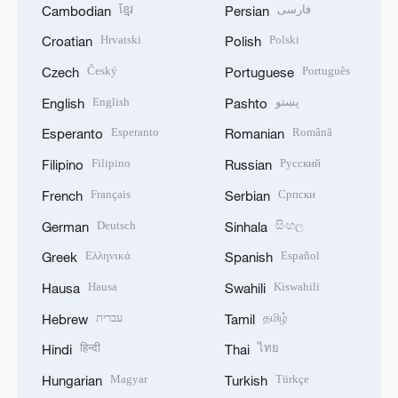
ខ្មែរ
فارسی
Cambodian
Persian
Hrvatski
Polski
Croatian
Polish
Český
Português
Czech
Portuguese
English
پښتو
English
Pashto
Esperanto
Română
Esperanto
Romanian
Filipino
Русский
Filipino
Russian
Français
Српски
French
Serbian
Deutsch
සිංහල
German
Sinhala
Ελληνικά
Español
Greek
Spanish
Hausa
Kiswahili
Hausa
Swahili
עברית
தமிழ்
Hebrew
Tamil
हिन्दी
ไทย
Hindi
Thai
Magyar
Türkçe
Hungarian
Turkish