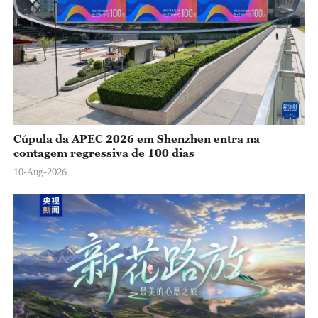
V
i
d
e
o
Cúpula da APEC 2026 em Shenzhen entra na
contagem regressiva de 100 dias
10-Aug-2026