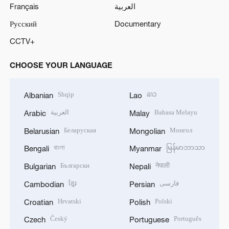
Français
العربية
Русский
Documentary
CCTV+
CHOOSE YOUR LANGUAGE
Shqip
ລາວ
Albanian
Lao
العربية
Bahasa Melayu
Arabic
Malay
Беларуская
Монгол
Belarusian
Mongolian
বাংলা
မြန်မာဘာသာ
Bengali
Myanmar
Български
नेपाली
Bulgarian
Nepali
ខ្មែរ
فارسی
Cambodian
Persian
Hrvatski
Polski
Croatian
Polish
Český
Português
Czech
Portuguese