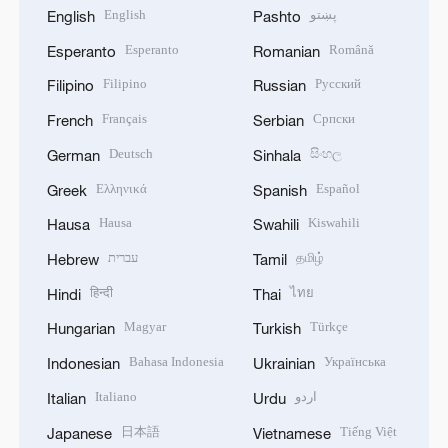
English
پښتو
English
Pashto
Esperanto
Română
Esperanto
Romanian
Filipino
Русский
Filipino
Russian
Français
Српски
French
Serbian
Deutsch
සිංහල
German
Sinhala
Ελληνικά
Español
Greek
Spanish
Hausa
Kiswahili
Hausa
Swahili
עברית
தமிழ்
Hebrew
Tamil
हिन्दी
ไทย
Hindi
Thai
Magyar
Türkçe
Hungarian
Turkish
Bahasa Indonesia
Українська
Indonesian
Ukrainian
Italiano
اردو
Italian
Urdu
日本語
Tiếng Việt
Japanese
Vietnamese