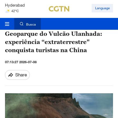
Hyderabad
Language
42°C
Mumbai
31°C
Busca
Geoparque do Vulcão Ulanhada:
experiência “extraterrestre"
conquista turistas na China
07:13:27 2026-07-08
Share