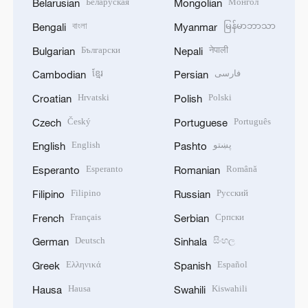
Беларуская
Монгол
Belarusian
Mongolian
বাংলা
မြန်မာဘာသာ
Bengali
Myanmar
Български
नेपाली
Bulgarian
Nepali
ខ្មែរ
فارسی
Cambodian
Persian
Hrvatski
Polski
Croatian
Polish
Český
Português
Czech
Portuguese
English
پښتو
English
Pashto
Esperanto
Română
Esperanto
Romanian
Filipino
Русский
Filipino
Russian
Français
Српски
French
Serbian
Deutsch
සිංහල
German
Sinhala
Ελληνικά
Español
Greek
Spanish
Hausa
Kiswahili
Hausa
Swahili