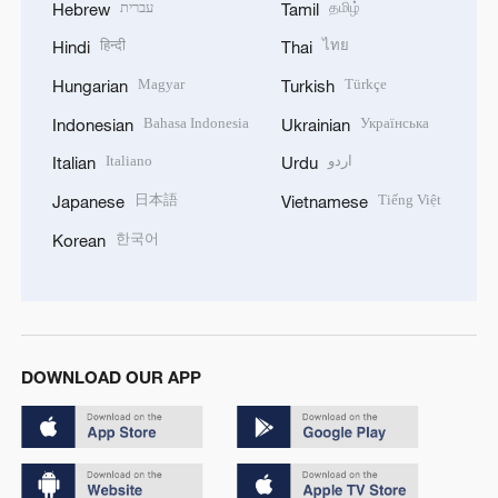
עברית
தமிழ்
Hebrew
Tamil
हिन्दी
ไทย
Hindi
Thai
Magyar
Türkçe
Hungarian
Turkish
Bahasa Indonesia
Українська
Indonesian
Ukrainian
Italiano
اردو
Italian
Urdu
日本語
Tiếng Việt
Japanese
Vietnamese
한국어
Korean
DOWNLOAD OUR APP