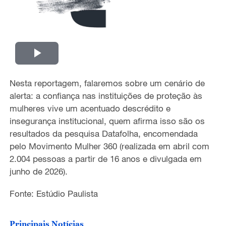
P
Nesta reportagem, falaremos sobre um cenário de
l
alerta: a confiança nas instituições de proteção às
a
mulheres vive um acentuado descrédito e
insegurança institucional, quem afirma isso são os
y
resultados da pesquisa Datafolha, encomendada
pelo Movimento Mulher 360 (realizada em abril com
V
2.004 pessoas a partir de 16 anos e divulgada em
junho de 2026).
i
Fonte: Estúdio Paulista
d
e
Principais Notícias