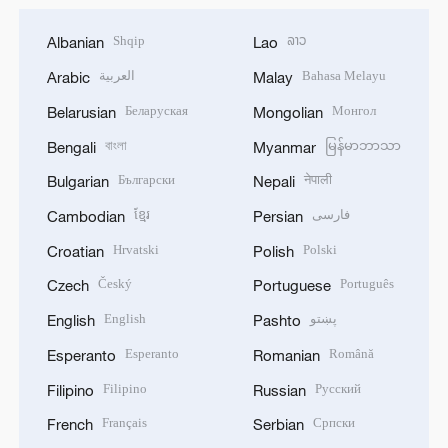
Shqip
ລາວ
Albanian
Lao
العربية
Bahasa Melayu
Arabic
Malay
Беларуская
Монгол
Belarusian
Mongolian
বাংলা
မြန်မာဘာသာ
Bengali
Myanmar
Български
नेपाली
Bulgarian
Nepali
ខ្មែរ
فارسی
Cambodian
Persian
Hrvatski
Polski
Croatian
Polish
Český
Português
Czech
Portuguese
English
پښتو
English
Pashto
Esperanto
Română
Esperanto
Romanian
Filipino
Русский
Filipino
Russian
Français
Српски
French
Serbian