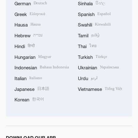
Deutsch
සිංහල
German
Sinhala
Ελληνικά
Español
Greek
Spanish
Hausa
Kiswahili
Hausa
Swahili
עברית
தமிழ்
Hebrew
Tamil
हिन्दी
ไทย
Hindi
Thai
Magyar
Türkçe
Hungarian
Turkish
Bahasa Indonesia
Українська
Indonesian
Ukrainian
Italiano
اردو
Italian
Urdu
日本語
Tiếng Việt
Japanese
Vietnamese
한국어
Korean
DOWNLOAD OUR APP