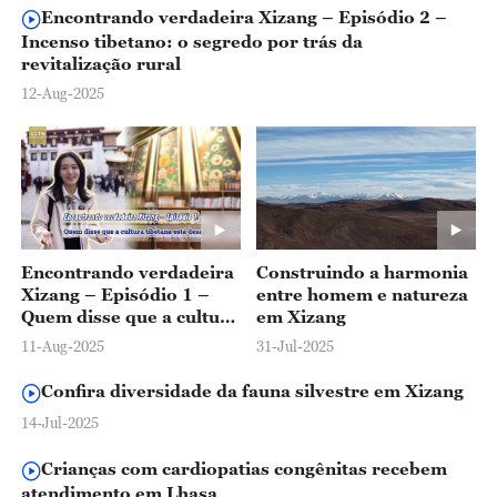
Encontrando verdadeira Xizang – Episódio 2 –
Incenso tibetano: o segredo por trás da
revitalização rural
12-Aug-2025
Encontrando verdadeira
Construindo a harmonia
Xizang – Episódio 1 –
entre homem e natureza
Quem disse que a cultura
em Xizang
tibetana está
11-Aug-2025
31-Jul-2025
desaparecendo?
Confira diversidade da fauna silvestre em Xizang
14-Jul-2025
Crianças com cardiopatias congênitas recebem
atendimento em Lhasa