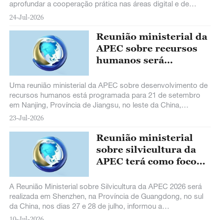
aprofundar a cooperação prática nas áreas digital e de
inteligência artificial (IA).
24-Jul-2026
Reunião ministerial da
APEC sobre recursos
humanos será
realizada em setembro
Uma reunião ministerial da APEC sobre desenvolvimento de
recursos humanos está programada para 21 de setembro
em Nanjing, Província de Jiangsu, no leste da China,
informou o Ministério dos Recursos Humanos e da
23-Jul-2026
Seguridade Social nesta quarta-feira.
Reunião ministerial
sobre silvicultura da
APEC terá como foco
desenvolvimento verde
A Reunião Ministerial sobre Silvicultura da APEC 2026 será
realizada em Shenzhen, na Província de Guangdong, no sul
da China, nos dias 27 e 28 de julho, informou a
Administração Nacional de Florestas e Pastagens na quinta-
10-Jul-2026