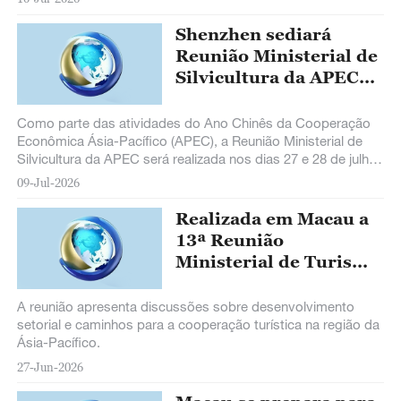
feira.
Shenzhen sediará
Reunião Ministerial de
Silvicultura da APEC
2026
Como parte das atividades do Ano Chinês da Cooperação
Econômica Ásia-Pacífico (APEC), a Reunião Ministerial de
Silvicultura da APEC será realizada nos dias 27 e 28 de julho,
em Shenzhen, no sul da
09-Jul-2026
Realizada em Macau a
13ª Reunião
Ministerial de Turismo
da APEC
A reunião apresenta discussões sobre desenvolvimento
setorial e caminhos para a cooperação turística na região da
Ásia-Pacífico.
27-Jun-2026