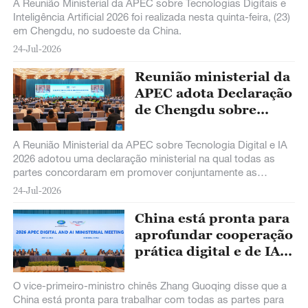
IA
A Reunião Ministerial da APEC sobre Tecnologias Digitais e
Inteligência Artificial 2026 foi realizada nesta quinta-feira, (23)
em Chengdu, no sudoeste da China.
24-Jul-2026
Reunião ministerial da
APEC adota Declaração
de Chengdu sobre
tecnologias digitais e
IA
A Reunião Ministerial da APEC sobre Tecnologia Digital e IA
2026 adotou uma declaração ministerial na qual todas as
partes concordaram em promover conjuntamente as
tecnologias digitais e de IA para fortalecer a comunidade da
24-Jul-2026
Ásia-Pacífico, o que fornece um quadro de ação para
aprofundar a cooperação nessas áreas nos próximos anos
China está pronta para
na região.
aprofundar cooperação
prática digital e de IA
com todas as partes,
diz vice-premiê
O vice-primeiro-ministro chinês Zhang Guoqing disse que a
China está pronta para trabalhar com todas as partes para