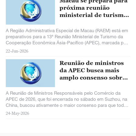
Macau se prepara para
próxima reunião
ministerial de turismo
da APEC
A Região Administrativa Especial de Macau (RAEM) está em
preparativos para a 13ª Reunião Ministerial de Turismo da
Cooperação Econômica Ásia-Pacífico (APEC), marcada para
o período de 24 a 28 de junho.
22-Jun-2026
Reunião de ministros
da APEC busca mais
amplo consenso sobre
cooperação econômica
e comercial, diz MOC
A Reunião de Ministros Responsáveis pelo Comércio da
APEC de 2026, que foi encerrada no sábado em Suzhou, na
China, buscou ativamente o maior consenso para que todas
as partes participem da cooperação econômica e comercial,
24-May-2026
afirmou o ministro do Comércio da China, Wang Wentao.