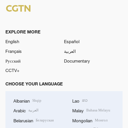
EXPLORE MORE
English
Español
Français
العربية
Русский
Documentary
CCTV+
CHOOSE YOUR LANGUAGE
Shqip
ລາວ
Albanian
Lao
العربية
Bahasa Melayu
Arabic
Malay
Беларуская
Монгол
Belarusian
Mongolian