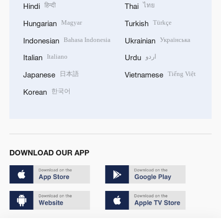
हिन्दी
ไทย
Hindi
Thai
Magyar
Türkçe
Hungarian
Turkish
Bahasa Indonesia
Українська
Indonesian
Ukrainian
Italiano
اردو
Italian
Urdu
日本語
Tiếng Việt
Japanese
Vietnamese
한국어
Korean
DOWNLOAD OUR APP