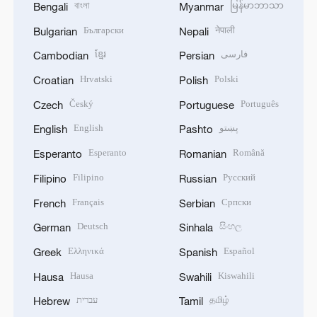
বাংলা
မြန်မာဘာသာ
Bengali
Myanmar
Български
नेपाली
Bulgarian
Nepali
ខ្មែរ
فارسی
Cambodian
Persian
Hrvatski
Polski
Croatian
Polish
Český
Português
Czech
Portuguese
English
پښتو
English
Pashto
Esperanto
Română
Esperanto
Romanian
Filipino
Русский
Filipino
Russian
Français
Српски
French
Serbian
Deutsch
සිංහල
German
Sinhala
Ελληνικά
Español
Greek
Spanish
Hausa
Kiswahili
Hausa
Swahili
עברית
தமிழ்
Hebrew
Tamil