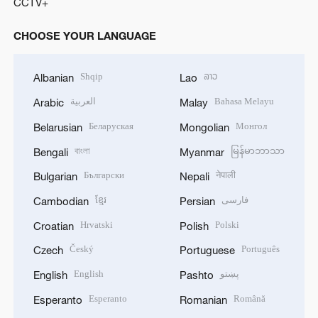
CCTV+
CHOOSE YOUR LANGUAGE
Shqip
ລາວ
Albanian
Lao
العربية
Bahasa Melayu
Arabic
Malay
Беларуская
Монгол
Belarusian
Mongolian
বাংলা
မြန်မာဘာသာ
Bengali
Myanmar
Български
नेपाली
Bulgarian
Nepali
ខ្មែរ
فارسی
Cambodian
Persian
Hrvatski
Polski
Croatian
Polish
Český
Português
Czech
Portuguese
English
پښتو
English
Pashto
Esperanto
Română
Esperanto
Romanian