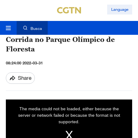
Language
Busca
Corrida no Parque Olímpico de
Floresta
08:24:00 2022-03-31
Share
T
The media could not be loaded, either because the
h
i
server or network failed or because the format is not
s
i
s
supported.
a
m
o
d
a