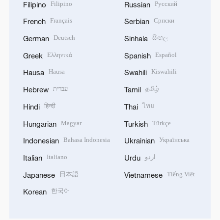
Filipino
Русский
Filipino
Russian
Français
Српски
French
Serbian
Deutsch
සිංහල
German
Sinhala
Ελληνικά
Español
Greek
Spanish
Hausa
Kiswahili
Hausa
Swahili
עברית
தமிழ்
Hebrew
Tamil
हिन्दी
ไทย
Hindi
Thai
Magyar
Türkçe
Hungarian
Turkish
Bahasa Indonesia
Українська
Indonesian
Ukrainian
Italiano
اردو
Italian
Urdu
日本語
Tiếng Việt
Japanese
Vietnamese
한국어
Korean