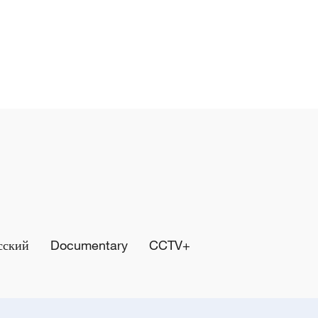
сский
Documentary
CCTV+