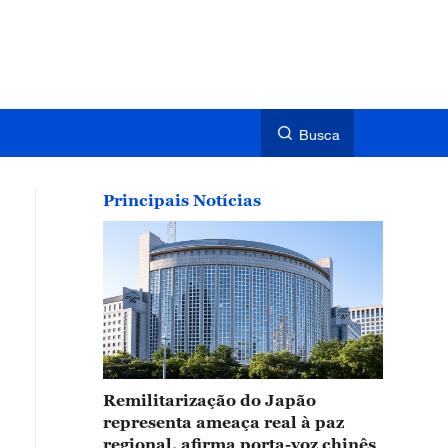
Busca
Principais Notícias
Remilitarização do Japão
representa ameaça real à paz
regional, afirma porta-voz chinês