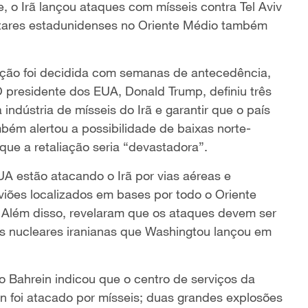
e, o Irã lançou ataques com mísseis contra Tel Aviv
ilitares estadunidenses no Oriente Médio também
ração foi decidida com semanas de antecedência,
O presidente dos EUA, Donald Trump, definiu três
a indústria de mísseis do Irã e garantir que o país
bém alertou a possibilidade de baixas norte-
que a retaliação seria “devastadora”.
A estão atacando o Irã por vias aéreas e
iões localizados em bases por todo o Oriente
 Além disso, revelaram que os ataques devem ser
es nucleares iranianas que Washingtou lançou em
o Bahrein indicou que o centro de serviços da
in foi atacado por mísseis; duas grandes explosões