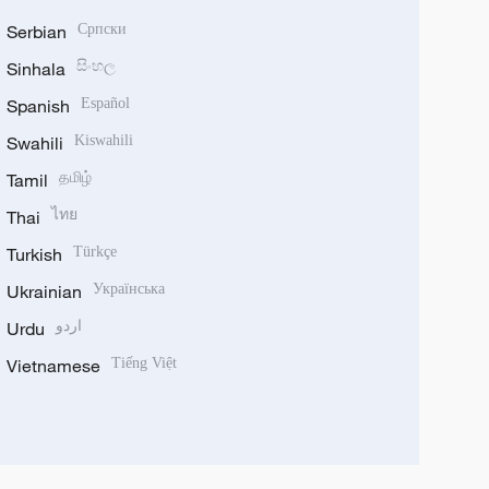
Serbian
Српски
Sinhala
සිංහල
Spanish
Español
Swahili
Kiswahili
Tamil
தமிழ்
Thai
ไทย
Turkish
Türkçe
Ukrainian
Українська
Urdu
اردو
Vietnamese
Tiếng Việt