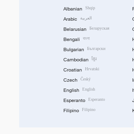
Albanian
Shqip
Arabic
العربية
Belarusian
Беларуская
Bengali
বাংলা
Bulgarian
Български
Cambodian
ខ្មែរ
Croatian
Hrvatski
Czech
Český
English
English
Esperanto
Esperanto
Filipino
Filipino