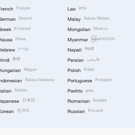
French
Français
Lao
ລາວ
German
Deutsch
Malay
Bahasa Melayu
Greek
Ελληνικά
Mongolian
Монгол
Hausa
Hausa
Myanmar
မြန်မာဘာသာ
Hebrew
עברית
Nepali
नेपाली
Hindi
हिन्दी
Persian
فارسی
Hungarian
Magyar
Polish
Polski
Indonesian
Bahasa Indonesia
Portuguese
Português
Italian
Italiano
Pashto
پښتو
Japanese
日本語
Romanian
Română
Korean
한국어
Russian
Русский