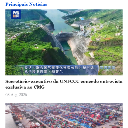
o
Principais Notícias
Secretário-executivo da UNFCCC concede entrevista
exclusiva ao CMG
08-Aug-2026