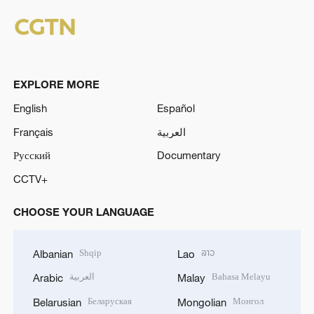
EXPLORE MORE
English
Español
Français
العربية
Русский
Documentary
CCTV+
CHOOSE YOUR LANGUAGE
Shqip
ລາວ
Albanian
Lao
العربية
Bahasa Melayu
Arabic
Malay
Беларуская
Монгол
Belarusian
Mongolian