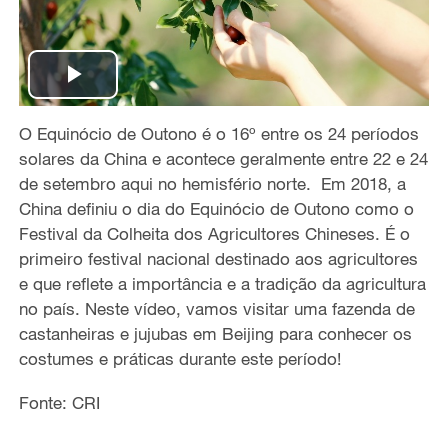
P
O Equinócio de Outono é o 16º entre os 24 períodos
l
solares da China e acontece geralmente entre 22 e 24
a
de setembro aqui no hemisfério norte. Em 2018, a
China definiu o dia do Equinócio de Outono como o
y
Festival da Colheita dos Agricultores Chineses. É o
primeiro festival nacional destinado aos agricultores
V
e que reflete a importância e a tradição da agricultura
no país. Neste vídeo, vamos visitar uma fazenda de
i
castanheiras e jujubas em Beijing para conhecer os
costumes e práticas durante este período!
d
Fonte: CRI
e