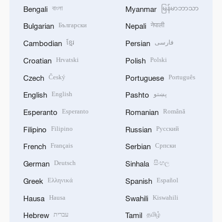
বাংলা
မြန်မာဘာသာ
Bengali
Myanmar
Български
नेपाली
Bulgarian
Nepali
ខ្មែរ
فارسی
Cambodian
Persian
Hrvatski
Polski
Croatian
Polish
Český
Português
Czech
Portuguese
English
پښتو
English
Pashto
Esperanto
Română
Esperanto
Romanian
Filipino
Русский
Filipino
Russian
Français
Српски
French
Serbian
Deutsch
සිංහල
German
Sinhala
Ελληνικά
Español
Greek
Spanish
Hausa
Kiswahili
Hausa
Swahili
עברית
தமிழ்
Hebrew
Tamil