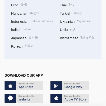
हिन्दी
ไทย
Hindi
Thai
Magyar
Türkçe
Hungarian
Turkish
Bahasa Indonesia
Українська
Indonesian
Ukrainian
Italiano
اردو
Italian
Urdu
日本語
Tiếng Việt
Japanese
Vietnamese
한국어
Korean
DOWNLOAD OUR APP