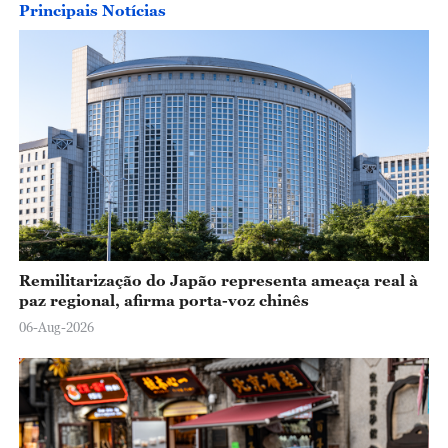
o
Principais Notícias
Remilitarização do Japão representa ameaça real à
paz regional, afirma porta-voz chinês
06-Aug-2026