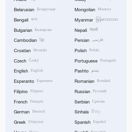
Беларуская
Монгол
Belarusian
Mongolian
বাংলা
မြန်မာဘာသာ
Bengali
Myanmar
Български
नेपाली
Bulgarian
Nepali
ខ្មែរ
فارسی
Cambodian
Persian
Hrvatski
Polski
Croatian
Polish
Český
Português
Czech
Portuguese
English
پښتو
English
Pashto
Esperanto
Română
Esperanto
Romanian
Filipino
Русский
Filipino
Russian
Français
Српски
French
Serbian
Deutsch
සිංහල
German
Sinhala
Ελληνικά
Español
Greek
Spanish
Hausa
Kiswahili