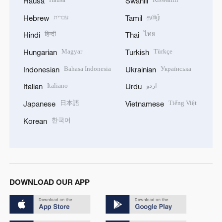
Hausa
Swahili
עברית
தமிழ்
Hebrew
Tamil
हिन्दी
ไทย
Hindi
Thai
Magyar
Türkçe
Hungarian
Turkish
Bahasa Indonesia
Українська
Indonesian
Ukrainian
Italiano
اردو
Italian
Urdu
日本語
Tiếng Việt
Japanese
Vietnamese
한국어
Korean
DOWNLOAD OUR APP