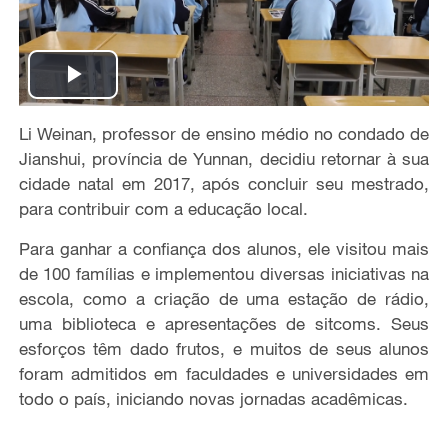
P
Li Weinan, professor de ensino médio no condado de
l
Jianshui, província de Yunnan, decidiu retornar à sua
a
cidade natal em 2017, após concluir seu mestrado,
para contribuir com a educação local.
y
Para ganhar a confiança dos alunos, ele visitou mais
V
de 100 famílias e implementou diversas iniciativas na
escola, como a criação de uma estação de rádio,
i
uma biblioteca e apresentações de sitcoms. Seus
esforços têm dado frutos, e muitos de seus alunos
d
foram admitidos em faculdades e universidades em
todo o país, iniciando novas jornadas acadêmicas.
e