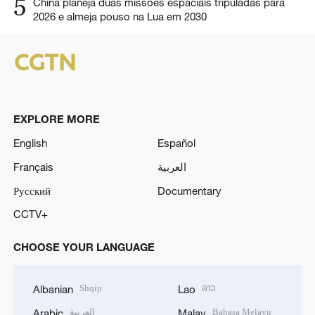
5
China planeja duas missões espaciais tripuladas para
2026 e almeja pouso na Lua em 2030
EXPLORE MORE
English
Español
Français
العربية
Русский
Documentary
CCTV+
CHOOSE YOUR LANGUAGE
Shqip
ລາວ
Albanian
Lao
العربية
Bahasa Melayu
Arabic
Malay