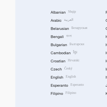
Albanian
Shqip
Arabic
العربية
Belarusian
Беларуская
Bengali
বাংলা
Bulgarian
Български
Cambodian
ខ្មែរ
Croatian
Hrvatski
Czech
Český
English
English
Esperanto
Esperanto
Filipino
Filipino