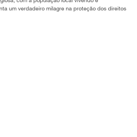
igiosa, com a população local vivendo e
nta um verdadeiro milagre na proteção dos direitos