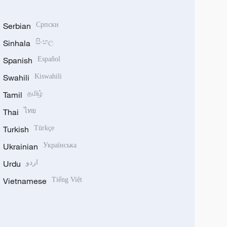
Serbian
Српски
Sinhala
සිංහල
Spanish
Español
Swahili
Kiswahili
Tamil
தமிழ்
Thai
ไทย
Turkish
Türkçe
Ukrainian
Українська
Urdu
اردو
Vietnamese
Tiếng Việt