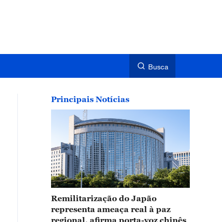
Busca
Principais Notícias
Remilitarização do Japão
representa ameaça real à paz
regional, afirma porta-voz chinês