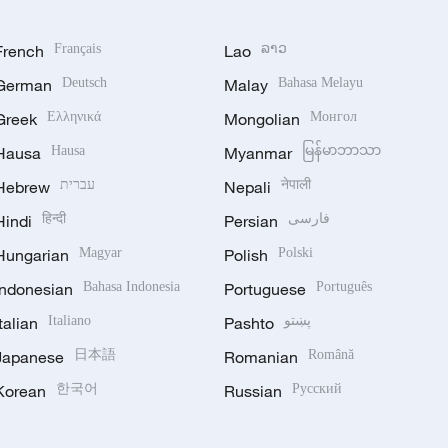
French
Français
Lao
ລາວ
German
Deutsch
Malay
Bahasa Melayu
Greek
Ελληνικά
Mongolian
Монгол
Hausa
Hausa
Myanmar
မြန်မာဘာသာ
Hebrew
עברית
Nepali
नेपाली
Hindi
हिन्दी
Persian
فارسی
Hungarian
Magyar
Polish
Polski
Indonesian
Bahasa Indonesia
Portuguese
Português
Italian
Italiano
Pashto
پښتو
Japanese
日本語
Romanian
Română
Korean
한국어
Russian
Русский