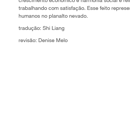
crescimento econômico e harmonia social e rel
trabalhando com satisfação. Esse feito represe
humanos no planalto nevado.
tradução: Shi Liang
revisão: Denise Melo