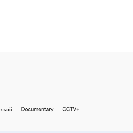
сский
Documentary
CCTV+