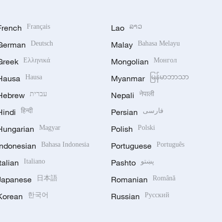
French
Français
Lao
ລາວ
German
Deutsch
Malay
Bahasa Melayu
Greek
Ελληνικά
Mongolian
Монгол
Hausa
Hausa
Myanmar
မြန်မာဘာသာ
Hebrew
עברית
Nepali
नेपाली
Hindi
हिन्दी
Persian
فارسی
Hungarian
Magyar
Polish
Polski
Indonesian
Bahasa Indonesia
Portuguese
Português
Italian
Italiano
Pashto
پښتو
Japanese
日本語
Romanian
Română
Korean
한국어
Russian
Русский