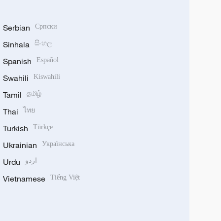
Serbian
Српски
Sinhala
සිංහල
Spanish
Español
Swahili
Kiswahili
Tamil
தமிழ்
Thai
ไทย
Turkish
Türkçe
Ukrainian
Українська
Urdu
اردو
Vietnamese
Tiếng Việt