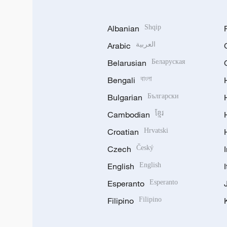
Albanian
Shqip
Arabic
العربية
Belarusian
Беларуская
Bengali
বাংলা
Bulgarian
Български
Cambodian
ខ្មែរ
Croatian
Hrvatski
Czech
Český
English
English
Esperanto
Esperanto
Filipino
Filipino