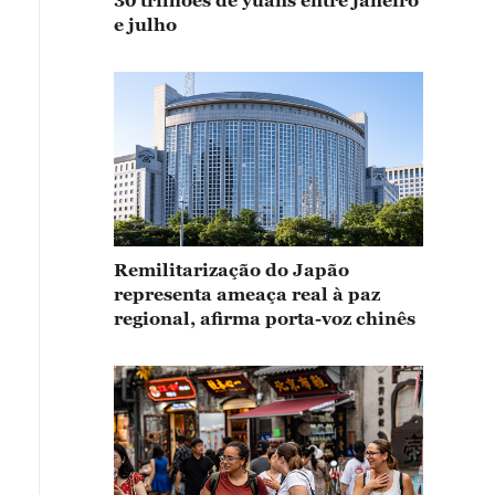
30 trilhões de yuans entre janeiro
e julho
Remilitarização do Japão
representa ameaça real à paz
regional, afirma porta-voz chinês