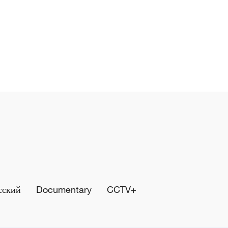
сский
Documentary
CCTV+