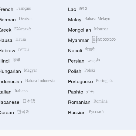
French
Français
Lao
ລາວ
German
Deutsch
Malay
Bahasa Melayu
Greek
Ελληνικά
Mongolian
Монгол
Hausa
Hausa
Myanmar
မြန်မာဘာသာ
Hebrew
עברית
Nepali
नेपाली
Hindi
हिन्दी
Persian
فارسی
Hungarian
Magyar
Polish
Polski
Indonesian
Bahasa Indonesia
Portuguese
Português
Italian
Italiano
Pashto
پښتو
Japanese
日本語
Romanian
Română
Korean
한국어
Russian
Русский