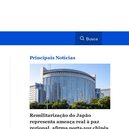
Busca
Principais Notícias
Remilitarização do Japão
representa ameaça real à paz
regional, afirma porta-voz chinês