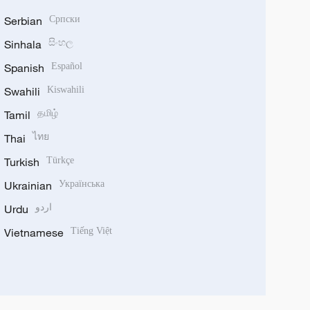
Serbian
Српски
Sinhala
සිංහල
Spanish
Español
Swahili
Kiswahili
Tamil
தமிழ்
Thai
ไทย
Turkish
Türkçe
Ukrainian
Українська
Urdu
اردو
Vietnamese
Tiếng Việt