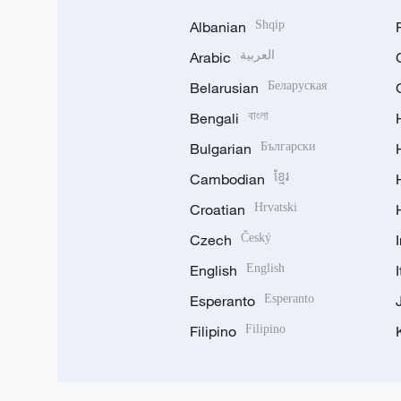
Albanian
Shqip
Arabic
العربية
Belarusian
Беларуская
Bengali
বাংলা
Bulgarian
Български
Cambodian
ខ្មែរ
Croatian
Hrvatski
Czech
Český
English
English
Esperanto
Esperanto
Filipino
Filipino