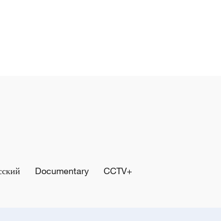
сский
Documentary
CCTV+