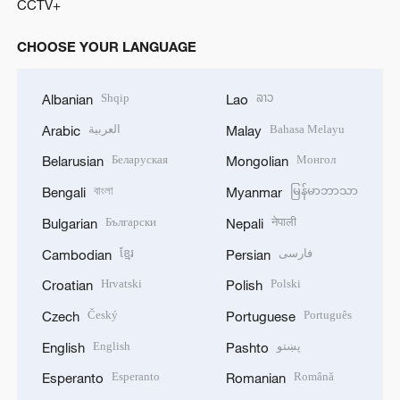
CCTV+
CHOOSE YOUR LANGUAGE
Shqip
ລາວ
Albanian
Lao
العربية
Bahasa Melayu
Arabic
Malay
Беларуская
Монгол
Belarusian
Mongolian
বাংলা
မြန်မာဘာသာ
Bengali
Myanmar
Български
नेपाली
Bulgarian
Nepali
ខ្មែរ
فارسی
Cambodian
Persian
Hrvatski
Polski
Croatian
Polish
Český
Português
Czech
Portuguese
English
پښتو
English
Pashto
Esperanto
Română
Esperanto
Romanian