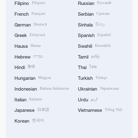
Filipino
Русский
Filipino
Russian
Français
Српски
French
Serbian
Deutsch
සිංහල
German
Sinhala
Ελληνικά
Español
Greek
Spanish
Hausa
Kiswahili
Hausa
Swahili
עברית
தமிழ்
Hebrew
Tamil
हिन्दी
ไทย
Hindi
Thai
Magyar
Türkçe
Hungarian
Turkish
Bahasa Indonesia
Українська
Indonesian
Ukrainian
Italiano
اردو
Italian
Urdu
日本語
Tiếng Việt
Japanese
Vietnamese
한국어
Korean