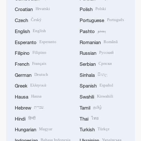
Hrvatski
Polski
Croatian
Polish
Český
Português
Czech
Portuguese
English
پښتو
English
Pashto
Esperanto
Română
Esperanto
Romanian
Filipino
Русский
Filipino
Russian
Français
Српски
French
Serbian
Deutsch
සිංහල
German
Sinhala
Ελληνικά
Español
Greek
Spanish
Hausa
Kiswahili
Hausa
Swahili
עברית
தமிழ்
Hebrew
Tamil
हिन्दी
ไทย
Hindi
Thai
Magyar
Türkçe
Hungarian
Turkish
Bahasa Indonesia
Українська
Indonesian
Ukrainian