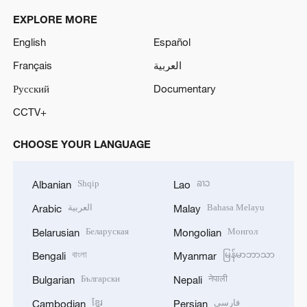
EXPLORE MORE
English
Español
Français
العربية
Русский
Documentary
CCTV+
CHOOSE YOUR LANGUAGE
Shqip
ລາວ
Albanian
Lao
العربية
Bahasa Melayu
Arabic
Malay
Беларуская
Монгол
Belarusian
Mongolian
বাংলা
မြန်မာဘာသာ
Bengali
Myanmar
Български
नेपाली
Bulgarian
Nepali
ខ្មែរ
فارسی
Cambodian
Persian