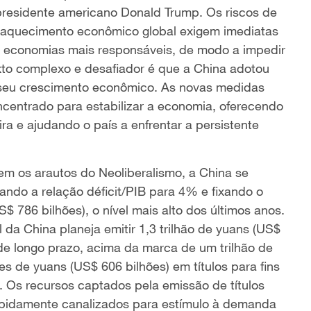
presidente americano Donald Trump. Os riscos de
saquecimento econômico global exigem imediatas
as economias mais responsáveis, de modo a impedir
xto complexo e desafiador é que a China adotou
o seu crescimento econômico. As novas medidas
centrado para estabilizar a economia, oferecendo
ira e ajudando o país a enfrentar a persistente
em os arautos do Neoliberalismo, a China se
ndo a relação déficit/PIB para 4% e fixando o
S$ 786 bilhões), o nível mais alto dos últimos anos.
al da China planeja emitir 1,3 trilhão de yuans (US$
 de longo prazo, acima da marca de um trilhão de
s de yuans (US$ 606 bilhões) em títulos para fins
. Os recursos captados pela emissão de títulos
apidamente canalizados para estímulo à demanda