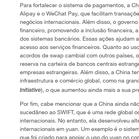
Para fortalecer o sistema de pagamentos, a Ch
Alipay e o WeChat Pay, que facilitam transaçõ
negócios internacionais. Além disso, o governo
financeiro, promovendo a inclusão financeira
dos sistemas bancários. Essas ações ajudam a a
acesso aos serviços financeiros. Quanto ao uso
acordos de swap cambial com outros países, o
reserva na carteira de bancos centrais estran
empresas estrangeiras. Além disso, a China te
infraestrutura e comércio global, como na grand
), o que aumentou ainda mais a sua p
Initiative
Por fim, cabe mencionar que a China ainda nã
sucedâneo ao SWIFT, que é uma rede global oc
internacionais. No entanto, ela desenvolveu alte
internacionais em yuan. Um exemplo é o siste
que foi criado para apoiar o uso do yuan no co