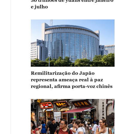
30 trilhões de yuans entre janeiro
e julho
Remilitarização do Japão
representa ameaça real à paz
regional, afirma porta-voz chinês