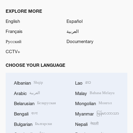
EXPLORE MORE
English
Español
Français
العربية
Русский
Documentary
CCTV+
CHOOSE YOUR LANGUAGE
Shqip
ລາວ
Albanian
Lao
العربية
Bahasa Melayu
Arabic
Malay
Беларуская
Монгол
Belarusian
Mongolian
বাংলা
မြန်မာဘာသာ
Bengali
Myanmar
Български
नेपाली
Bulgarian
Nepali