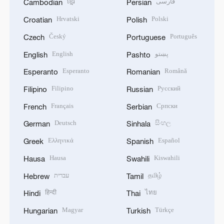
ខ្មែរ
فارسی
Cambodian
Persian
Hrvatski
Polski
Croatian
Polish
Český
Português
Czech
Portuguese
English
پښتو
English
Pashto
Esperanto
Română
Esperanto
Romanian
Filipino
Русский
Filipino
Russian
Français
Српски
French
Serbian
Deutsch
සිංහල
German
Sinhala
Ελληνικά
Español
Greek
Spanish
Hausa
Kiswahili
Hausa
Swahili
עברית
தமிழ்
Hebrew
Tamil
हिन्दी
ไทย
Hindi
Thai
Magyar
Türkçe
Hungarian
Turkish