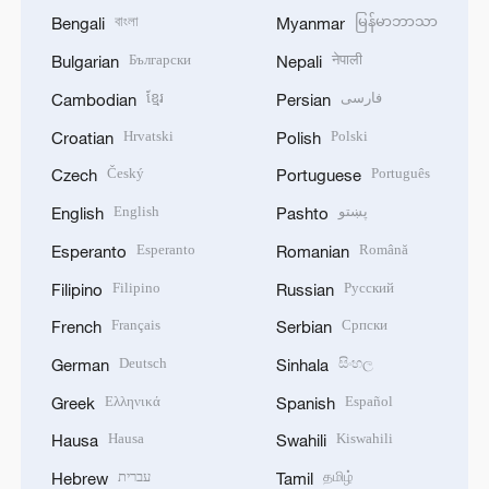
বাংলা
မြန်မာဘာသာ
Bengali
Myanmar
Български
नेपाली
Bulgarian
Nepali
ខ្មែរ
فارسی
Cambodian
Persian
Hrvatski
Polski
Croatian
Polish
Český
Português
Czech
Portuguese
English
پښتو
English
Pashto
Esperanto
Română
Esperanto
Romanian
Filipino
Русский
Filipino
Russian
Français
Српски
French
Serbian
Deutsch
සිංහල
German
Sinhala
Ελληνικά
Español
Greek
Spanish
Hausa
Kiswahili
Hausa
Swahili
עברית
தமிழ்
Hebrew
Tamil