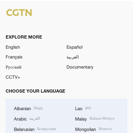
EXPLORE MORE
English
Español
Français
العربية
Русский
Documentary
CCTV+
CHOOSE YOUR LANGUAGE
Shqip
ລາວ
Albanian
Lao
العربية
Bahasa Melayu
Arabic
Malay
Беларуская
Монгол
Belarusian
Mongolian