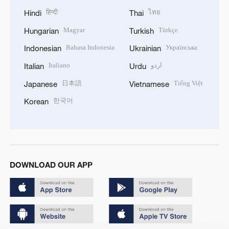
हिन्दी
ไทย
Hindi
Thai
Magyar
Türkçe
Hungarian
Turkish
Bahasa Indonesia
Українська
Indonesian
Ukrainian
Italiano
اردو
Italian
Urdu
日本語
Tiếng Việt
Japanese
Vietnamese
한국어
Korean
DOWNLOAD OUR APP